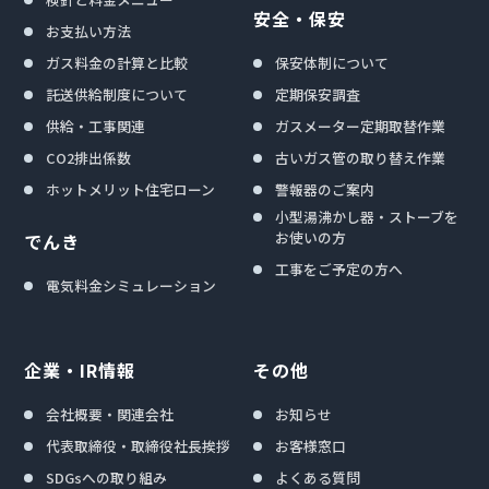
安全・保安
お支払い方法
ガス料金の計算と比較
保安体制について
託送供給制度について
定期保安調査
供給・工事関連
ガスメーター定期取替作業
CO2排出係数
古いガス管の取り替え作業
ホットメリット住宅ローン
警報器のご案内
小型湯沸かし器・ストーブを
お使いの方
でんき
工事をご予定の方へ
電気料金シミュレーション
企業・IR情報
その他
会社概要・関連会社
お知らせ
代表取締役・取締役社長挨拶
お客様窓口
SDGsへの取り組み
よくある質問