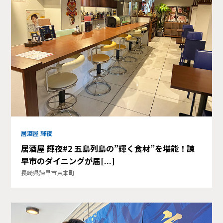
居酒屋 輝夜
居酒屋 輝夜#2 五島列島の”輝く食材”を堪能！諫
早市のダイニングが届[...]
長崎県諫早市東本町