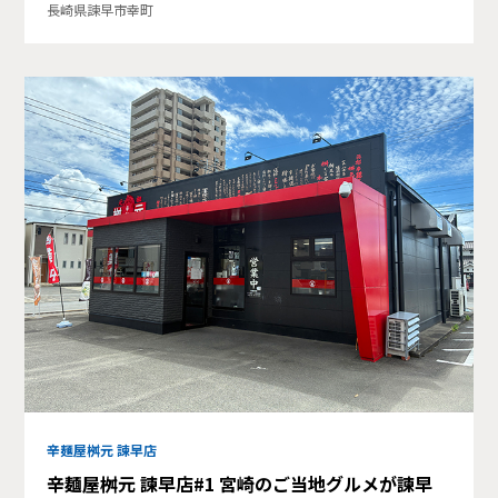
長崎県諫早市幸町
辛麺屋桝元 諫早店
辛麺屋桝元 諫早店#1 宮崎のご当地グルメが諫早