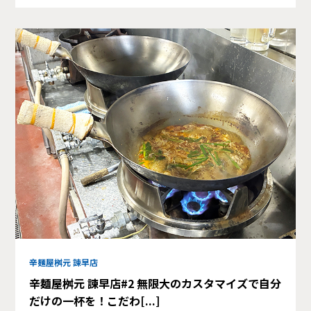
辛麺屋桝元 諫早店
辛麺屋桝元 諫早店#2 無限大のカスタマイズで自分
だけの一杯を！こだわ[...]