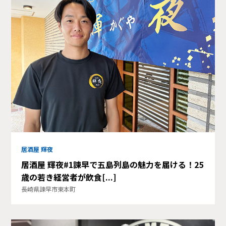
居酒屋 輝夜
居酒屋 輝夜#1諫早で五島列島の魅力を届ける！25
歳の若き経営者が飲食[...]
長崎県諫早市東本町