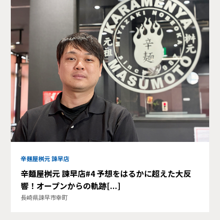
辛麺屋桝元 諫早店
辛麺屋桝元 諫早店#4 予想をはるかに超えた大反
響！オープンからの軌跡[...]
長崎県諫早市幸町