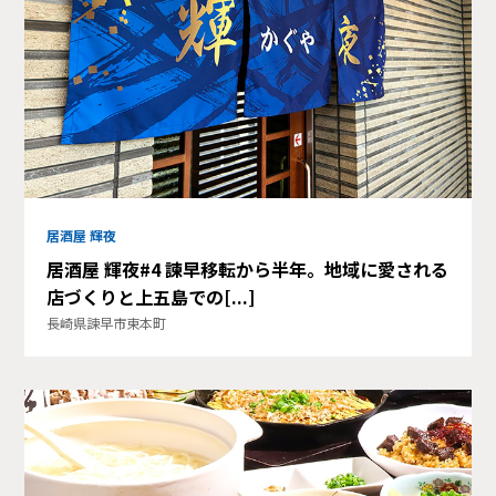
居酒屋 輝夜
居酒屋 輝夜#4 諫早移転から半年。地域に愛される
店づくりと上五島での[...]
長崎県諫早市東本町