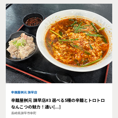
辛麺屋桝元 諫早店
辛麺屋桝元 諫早店#3 選べる5種の辛麺とトロトロ
なんこつの魅力！通い[...]
長崎県諫早市幸町