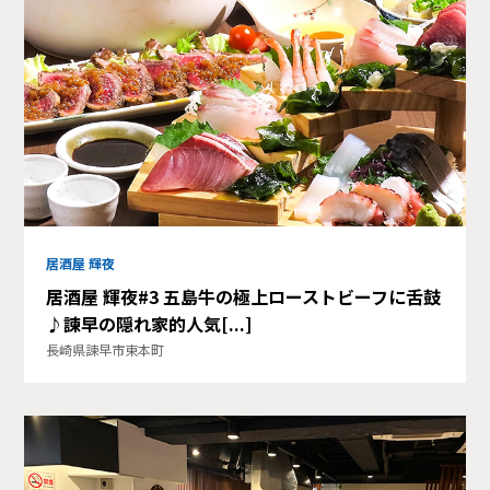
居酒屋 輝夜
居酒屋 輝夜#3 五島牛の極上ローストビーフに舌鼓
♪諫早の隠れ家的人気[...]
長崎県諫早市東本町