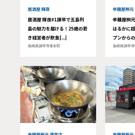
居酒屋 輝夜
辛麺屋桝元
居酒屋 輝夜#1諫早で五島列
辛麺屋桝元
島の魅力を届ける！25歳の若
はるかに
き経営者が飲食[...]
プンからの軌
長崎県諫早市東本町
長崎県諫早市
辛麺屋桝元 諫早店
辛麺屋桝元