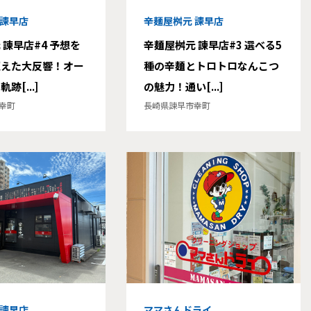
 諫早店
辛麺屋桝元 諫早店
 諫早店#4 予想を
辛麺屋桝元 諫早店#3 選べる5
超えた大反響！オー
種の辛麺とトロトロなんこつ
跡[...]
の魅力！通い[...]
幸町
長崎県諫早市幸町
 諫早店
ママさんドライ