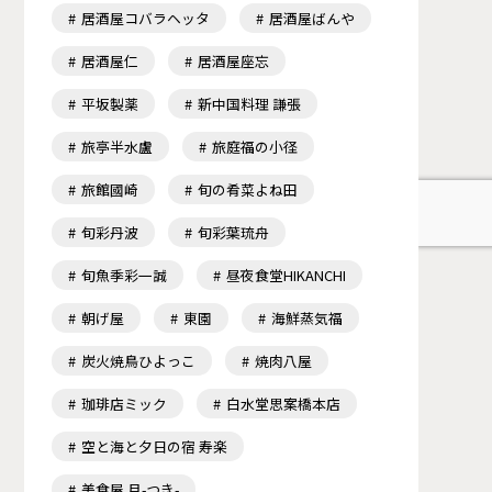
居酒屋コバラヘッタ
居酒屋ばんや
居酒屋仁
居酒屋座忘
平坂製薬
新中国料理 謙張
旅亭半水盧
旅庭福の小径
旅館國崎
旬の肴菜よね田
旬彩丹波
旬彩葉琉舟
旬魚季彩一誠
昼夜食堂HIKANCHI
朝げ屋
東園
海鮮蒸気福
炭火焼鳥ひよっこ
焼肉八屋
珈琲店ミック
白水堂思案橋本店
空と海と夕日の宿 寿楽
美食屋 月-つき-