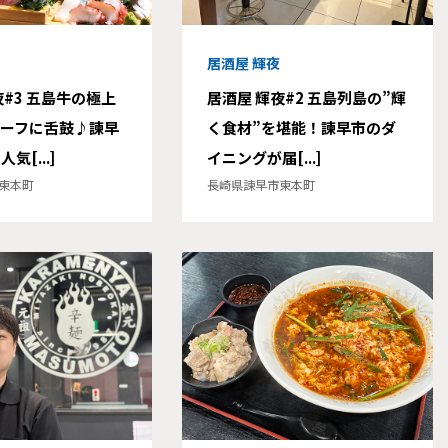
居酒屋 輝夜
夜#3 五島牛の極上
居酒屋 輝夜#2 五島列島の”輝
ーフに舌鼓♪諫早
く食材”を堪能！諫早市のダ
気[...]
イニングが届[...]
東本町
長崎県諫早市東本町