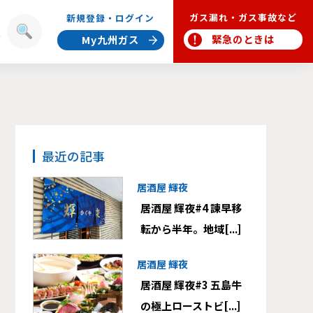
ガス漏れ・ガス事故など
新規登録・ログイン
報
緊急のときは
My九州ガス
最近の記事
居酒屋 輝夜
居酒屋 輝夜#4 諫早移
転から半年。地域[...]
居酒屋 輝夜
居酒屋 輝夜#3 五島牛
の極上ローストビ[...]