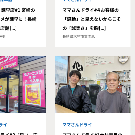
 諫早店#1 宮崎の
ママさんドライ#4 お客様の
ルメが諫早に！長崎
「感動」と見えないからこそ
舗[...]
の「誠実さ」を胸[...]
幸町
長崎県大村市富の原
ライ
ママさんドライ
ライ#2「早い、安
ママさんドライ#1大村市民の