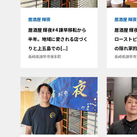
居酒屋 輝夜
居酒屋 輝夜
居酒屋 輝夜#4 諫早移転から
居酒屋 輝
半年。地域に愛される店づく
ローストビ
りと上五島での[...]
の隠れ家的人
長崎県諫早市東本町
長崎県諫早市