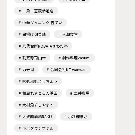
一魚一恵表参道店
中華ダイニング 杏てい
串揚げ旬菜晴
入潮食堂
八代台所ROBATAさわだ亭
割烹寿司山幸
創作料理kasumi
力寿司
合同会社K.T-wanwan
味処湯処よしちょう
和風れすとらん浜田
土井農場
大村角ずしやまと
大衆肉酒場RAKU
小料理まさ
小浜タウンホテル