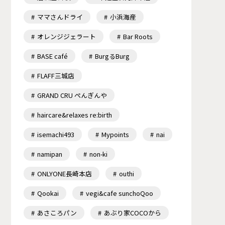
ママさんドライ
小浜海産
オレンジジェラート
Bar Roots
BASE café
BurgるBurg
FLAFF三城店
GRAND CRU ぺんぎんや
haircare&relaxes re:birth
isemachi493
Mypoints
nai
namipan
non-ki
ONLYONE長崎本店
outhi
Qookai
vegi&cafe sunchoQoo
あさころパン
あぶり家COCOから