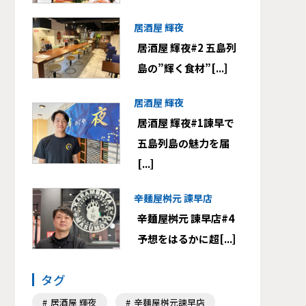
居酒屋 輝夜
居酒屋 輝夜#2 五島列
島の”輝く食材”[...]
居酒屋 輝夜
居酒屋 輝夜#1諫早で
五島列島の魅力を届
[...]
辛麺屋桝元 諫早店
辛麺屋桝元 諫早店#4
予想をはるかに超[...]
タグ
居酒屋 輝夜
辛麺屋桝元諫早店