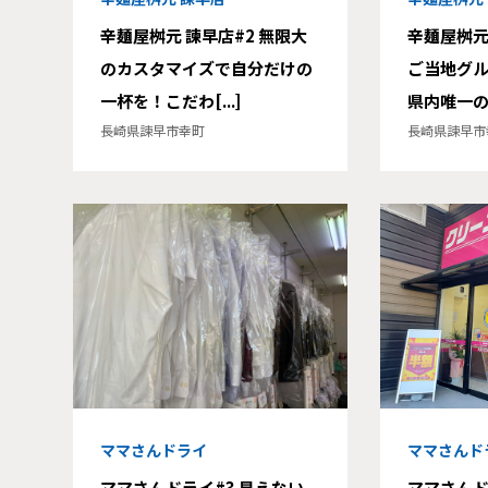
辛麺屋桝元 諫早店#2 無限大
辛麺屋桝元
のカスタマイズで自分だけの
ご当地グ
一杯を！こだわ[...]
県内唯一の店
長崎県諫早市幸町
長崎県諫早市
ママさんドライ
ママさんド
ママさんドライ#3 見えない
ママさんド