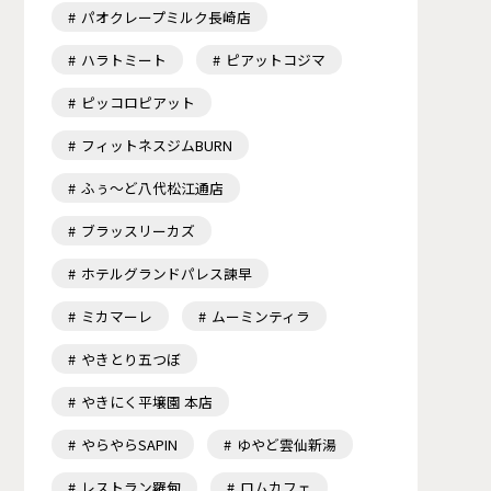
パオクレープミルク長崎店
ハラトミート
ピアットコジマ
ピッコロピアット
フィットネスジムBURN
ふぅ～ど八代松江通店
ブラッスリーカズ
ホテルグランドパレス諫早
ミカマーレ
ムーミンティラ
やきとり五つぼ
やきにく平壌園 本店
やらやらSAPIN
ゆやど雲仙新湯
レストラン羅甸
ロムカフェ