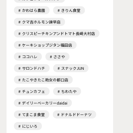
かわはら農園
きりん食堂
クマ吉ホルモン諫早店
クリスピーチキンアンドトマト長崎大村店
ケーキショップジタン福田店
ココハレ
ささや
サロンドハチ
スナックJUN
たこやきたこ助女の都口店
チュンカフェ
ちわたや
デイリーベーカリーdaidai
てまこま食堂
ドナルドドーナツ
にじいろ