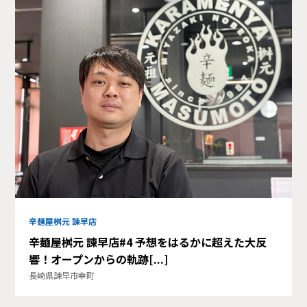
辛麺屋桝元 諫早店
辛麺屋桝元 諫早店#4 予想をはるかに超えた大反
響！オープンからの軌跡[...]
長崎県諫早市幸町