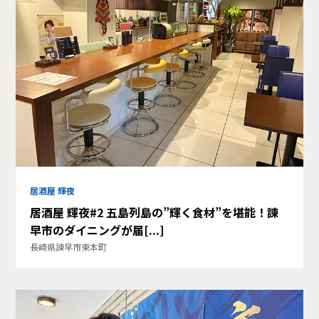
居酒屋 輝夜
居酒屋 輝夜#2 五島列島の”輝く食材”を堪能！諫
早市のダイニングが届[...]
長崎県諫早市東本町