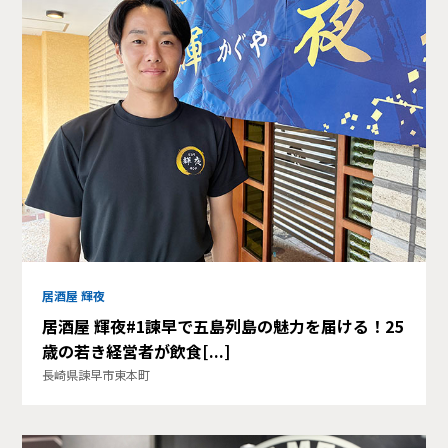
居酒屋 輝夜
居酒屋 輝夜#1諫早で五島列島の魅力を届ける！25
歳の若き経営者が飲食[...]
長崎県諫早市東本町