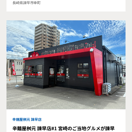
長崎県諫早市幸町
辛麺屋桝元 諫早店
辛麺屋桝元 諫早店#1 宮崎のご当地グルメが諫早