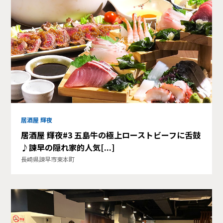
居酒屋 輝夜
居酒屋 輝夜#3 五島牛の極上ローストビーフに舌鼓
♪諫早の隠れ家的人気[...]
長崎県諫早市東本町