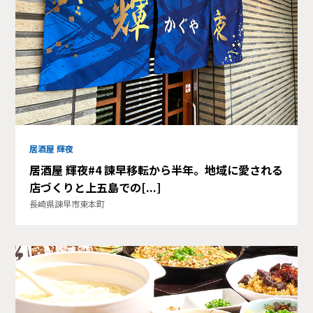
居酒屋 輝夜
居酒屋 輝夜#4 諫早移転から半年。地域に愛される
店づくりと上五島での[...]
長崎県諫早市東本町