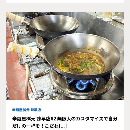
辛麺屋桝元 諫早店
辛麺屋桝元 諫早店#2 無限大のカスタマイズで自分
だけの一杯を！こだわ[...]