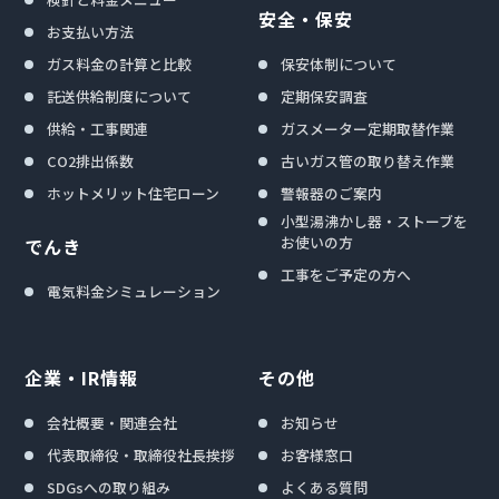
安全・保安
お支払い方法
ガス料金の計算と比較
保安体制について
託送供給制度について
定期保安調査
供給・工事関連
ガスメーター定期取替作業
CO2排出係数
古いガス管の取り替え作業
ホットメリット住宅ローン
警報器のご案内
小型湯沸かし器・ストーブを
お使いの方
でんき
工事をご予定の方へ
電気料金シミュレーション
企業・IR情報
その他
会社概要・関連会社
お知らせ
代表取締役・取締役社長挨拶
お客様窓口
SDGsへの取り組み
よくある質問