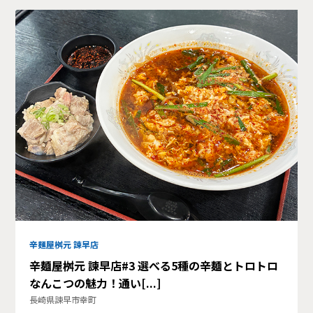
辛麺屋桝元 諫早店
辛麺屋桝元 諫早店#3 選べる5種の辛麺とトロトロ
なんこつの魅力！通い[...]
長崎県諫早市幸町