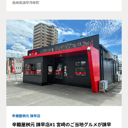
長崎県諫早市幸町
辛麺屋桝元 諫早店
辛麺屋桝元 諫早店#1 宮崎のご当地グルメが諫早