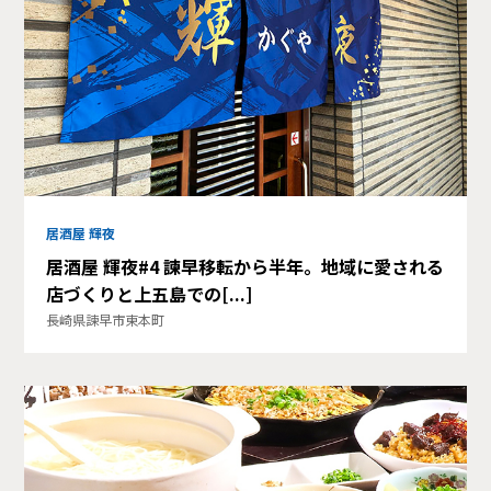
居酒屋 輝夜
居酒屋 輝夜#4 諫早移転から半年。地域に愛される
店づくりと上五島での[...]
長崎県諫早市東本町