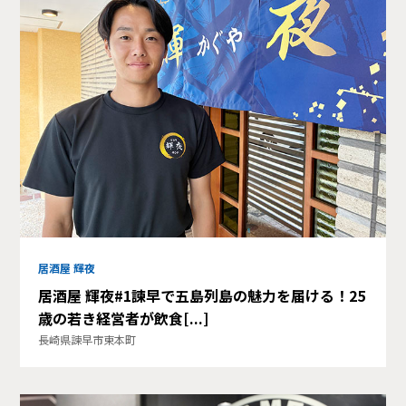
居酒屋 輝夜
居酒屋 輝夜#1諫早で五島列島の魅力を届ける！25
歳の若き経営者が飲食[...]
長崎県諫早市東本町