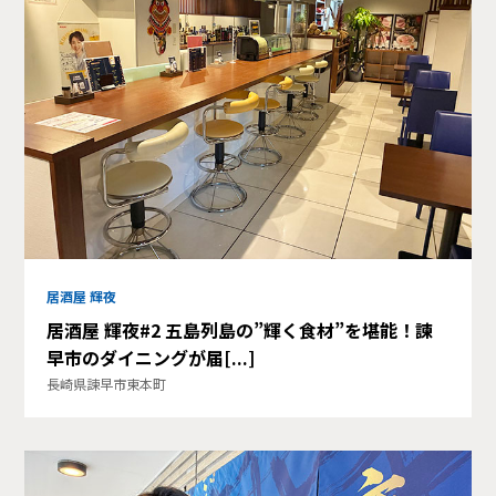
居酒屋 輝夜
居酒屋 輝夜#2 五島列島の”輝く食材”を堪能！諫
早市のダイニングが届[...]
長崎県諫早市東本町