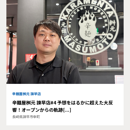
辛麺屋桝元 諫早店
辛麺屋桝元 諫早店#4 予想をはるかに超えた大反
響！オープンからの軌跡[...]
長崎県諫早市幸町