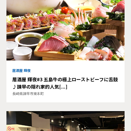
居酒屋 輝夜
居酒屋 輝夜#3 五島牛の極上ローストビーフに舌鼓
♪諫早の隠れ家的人気[...]
長崎県諫早市東本町