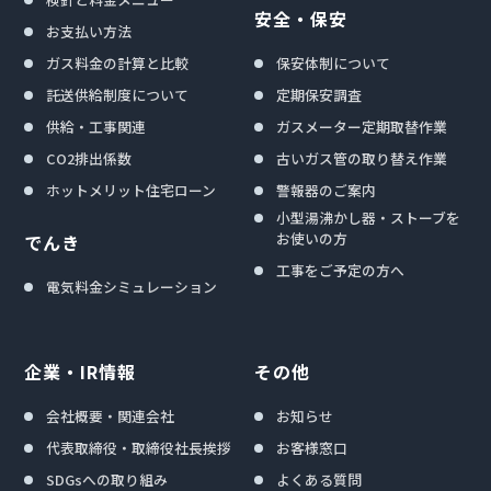
安全・保安
お支払い方法
ガス料金の計算と比較
保安体制について
託送供給制度について
定期保安調査
供給・工事関連
ガスメーター定期取替作業
CO2排出係数
古いガス管の取り替え作業
ホットメリット住宅ローン
警報器のご案内
小型湯沸かし器・ストーブを
お使いの方
でんき
工事をご予定の方へ
電気料金シミュレーション
企業・IR情報
その他
会社概要・関連会社
お知らせ
代表取締役・取締役社長挨拶
お客様窓口
SDGsへの取り組み
よくある質問