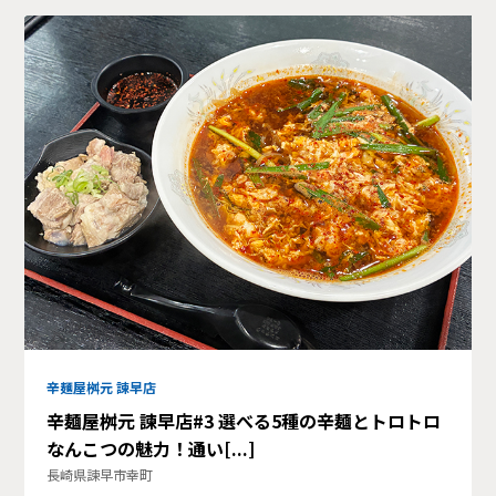
辛麺屋桝元 諫早店
辛麺屋桝元 諫早店#3 選べる5種の辛麺とトロトロ
なんこつの魅力！通い[...]
長崎県諫早市幸町