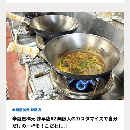
辛麺屋桝元 諫早店
辛麺屋桝元 諫早店#2 無限大のカスタマイズで自分
だけの一杯を！こだわ[...]