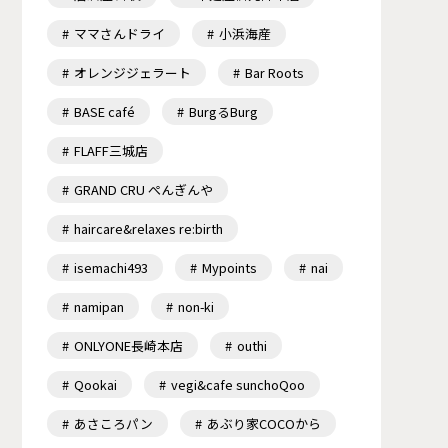
ママさんドライ
小浜海産
オレンジジェラート
Bar Roots
BASE café
BurgるBurg
FLAFF三城店
GRAND CRU ぺんぎんや
haircare&relaxes re:birth
isemachi493
Mypoints
nai
namipan
non-ki
ONLYONE長崎本店
outhi
Qookai
vegi&cafe sunchoQoo
あさころパン
あぶり家COCOから