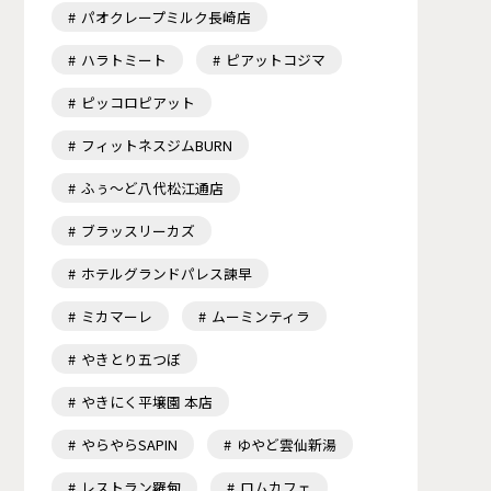
パオクレープミルク長崎店
ハラトミート
ピアットコジマ
ピッコロピアット
フィットネスジムBURN
ふぅ～ど八代松江通店
ブラッスリーカズ
ホテルグランドパレス諫早
ミカマーレ
ムーミンティラ
やきとり五つぼ
やきにく平壌園 本店
やらやらSAPIN
ゆやど雲仙新湯
レストラン羅甸
ロムカフェ