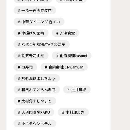
一魚一恵表参道店
中華ダイニング 杏てい
串揚げ旬菜晴
入潮食堂
八代台所ROBATAさわだ亭
割烹寿司山幸
創作料理kasumi
力寿司
合同会社K.T-wanwan
味処湯処よしちょう
和風れすとらん浜田
土井農場
大村角ずしやまと
大衆肉酒場RAKU
小料理まさ
小浜タウンホテル