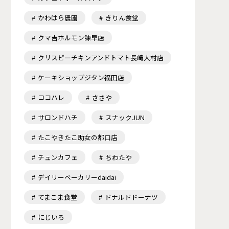
かわはら農園
きりん食堂
クマ吉ホルモン諫早店
クリスピーチキンアンドトマト長崎大村店
ケーキショップジタン福田店
ココハレ
ささや
サロンドハチ
スナックJUN
たこやきたこ助女の都口店
チュンカフェ
ちわたや
デイリーベーカリーdaidai
てまこま食堂
ドナルドドーナツ
にじいろ