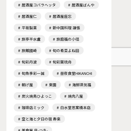
居酒屋コバラヘッタ
居酒屋ばんや
居酒屋仁
居酒屋座忘
平坂製薬
新中国料理 謙張
旅亭半水盧
旅庭福の小径
旅館國崎
旬の肴菜よね田
旬彩丹波
旬彩葉琉舟
旬魚季彩一誠
昼夜食堂HIKANCHI
朝げ屋
東園
海鮮蒸気福
炭火焼鳥ひよっこ
焼肉八屋
珈琲店ミック
白水堂思案橋本店
空と海と夕日の宿 寿楽
美食屋 月-つき-