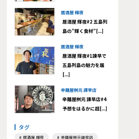
居酒屋 輝夜
居酒屋 輝夜#2 五島列
島の”輝く食材”[...]
居酒屋 輝夜
居酒屋 輝夜#1諫早で
五島列島の魅力を届
[...]
辛麺屋桝元 諫早店
辛麺屋桝元 諫早店#4
予想をはるかに超[...]
タグ
居酒屋 輝夜
辛麺屋桝元諫早店