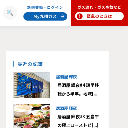
ガス漏れ・ガス事故など
新規登録・ログイン
報
緊急のときは
My九州ガス
最近の記事
居酒屋 輝夜
居酒屋 輝夜#4 諫早移
転から半年。地域[...]
居酒屋 輝夜
居酒屋 輝夜#3 五島牛
の極上ローストビ[...]