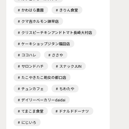
かわはら農園
きりん食堂
クマ吉ホルモン諫早店
クリスピーチキンアンドトマト長崎大村店
ケーキショップジタン福田店
ココハレ
ささや
サロンドハチ
スナックJUN
たこやきたこ助女の都口店
チュンカフェ
ちわたや
デイリーベーカリーdaidai
てまこま食堂
ドナルドドーナツ
にじいろ