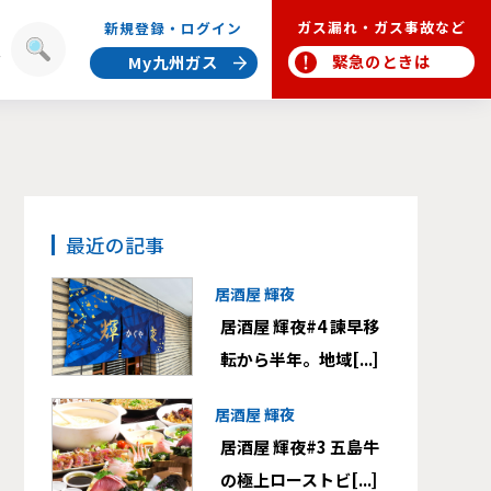
ガス漏れ・ガス事故など
新規登録・ログイン
報
緊急のときは
My九州ガス
最近の記事
居酒屋 輝夜
居酒屋 輝夜#4 諫早移
転から半年。地域[...]
居酒屋 輝夜
居酒屋 輝夜#3 五島牛
の極上ローストビ[...]