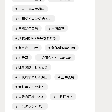
一魚一恵表参道店
中華ダイニング 杏てい
串揚げ旬菜晴
入潮食堂
八代台所ROBATAさわだ亭
割烹寿司山幸
創作料理kasumi
力寿司
合同会社K.T-wanwan
味処湯処よしちょう
和風れすとらん浜田
土井農場
大村角ずしやまと
大衆肉酒場RAKU
小料理まさ
小浜タウンホテル