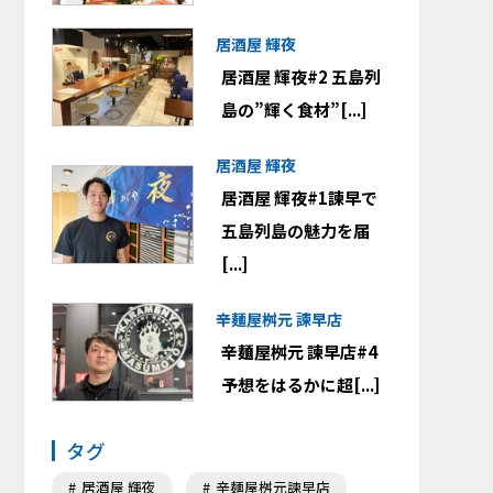
居酒屋 輝夜
居酒屋 輝夜#2 五島列
島の”輝く食材”[...]
居酒屋 輝夜
居酒屋 輝夜#1諫早で
五島列島の魅力を届
[...]
辛麺屋桝元 諫早店
辛麺屋桝元 諫早店#4
予想をはるかに超[...]
タグ
居酒屋 輝夜
辛麺屋桝元諫早店