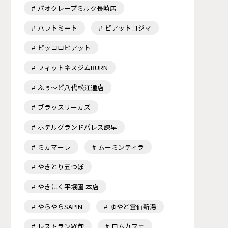
パオクレープミルク長崎店
ハラトミート
ピアットコジマ
ピッコロピアット
フィットネスジムBURN
ふぅ～ど八代松江通店
ブラッスリーカズ
ホテルグランドパレス諫早
ミカマーレ
ムーミンティラ
やきとり五つぼ
やきにく平壌園 本店
やらやらSAPIN
ゆやど雲仙新湯
レストラン羅甸
ロムカフェ