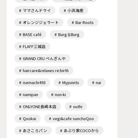
ママさんドライ
小浜海産
オレンジジェラート
Bar Roots
BASE café
BurgるBurg
FLAFF三城店
GRAND CRU ぺんぎんや
haircare&relaxes re:birth
isemachi493
Mypoints
nai
namipan
non-ki
ONLYONE長崎本店
outhi
Qookai
vegi&cafe sunchoQoo
あさころパン
あぶり家COCOから