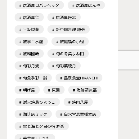
居酒屋コバラヘッタ
居酒屋ばんや
居酒屋仁
居酒屋座忘
平坂製薬
新中国料理 謙張
旅亭半水盧
旅庭福の小径
旅館國崎
旬の肴菜よね田
旬彩丹波
旬彩葉琉舟
旬魚季彩一誠
昼夜食堂HIKANCHI
朝げ屋
東園
海鮮蒸気福
炭火焼鳥ひよっこ
焼肉八屋
珈琲店ミック
白水堂思案橋本店
空と海と夕日の宿 寿楽
美食屋 月-つき-