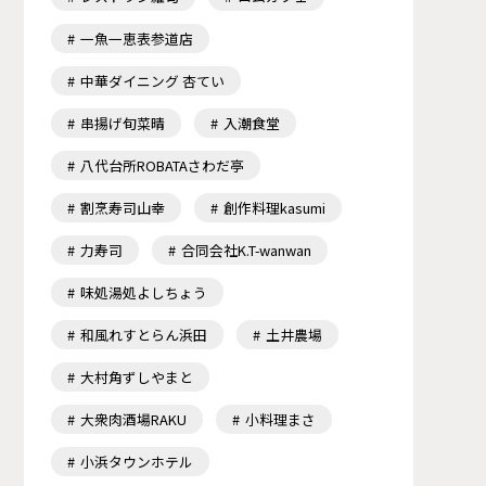
一魚一恵表参道店
中華ダイニング 杏てい
串揚げ旬菜晴
入潮食堂
八代台所ROBATAさわだ亭
割烹寿司山幸
創作料理kasumi
力寿司
合同会社K.T-wanwan
味処湯処よしちょう
和風れすとらん浜田
土井農場
大村角ずしやまと
大衆肉酒場RAKU
小料理まさ
小浜タウンホテル