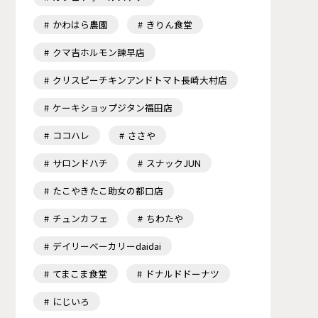
かわはら農園
きりん食堂
クマ吉ホルモン諫早店
クリスピーチキンアンドトマト長崎大村店
ケーキショップジタン福田店
ココハレ
ささや
サロンドハチ
スナックJUN
たこやきたこ助女の都口店
チュンカフェ
ちわたや
デイリーベーカリーdaidai
てまこま食堂
ドナルドドーナツ
にじいろ