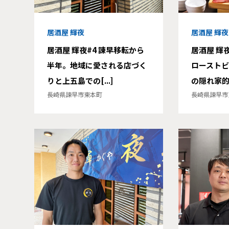
居酒屋 輝夜
居酒屋 輝夜
居酒屋 輝夜#4 諫早移転から
居酒屋 輝
半年。地域に愛される店づく
ローストビ
りと上五島での[...]
の隠れ家的人
長崎県諫早市東本町
長崎県諫早市