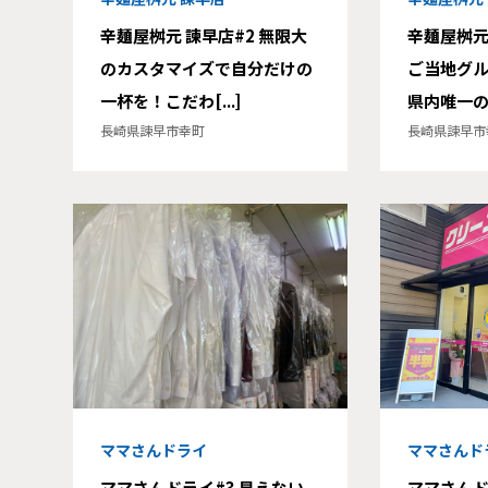
辛麺屋桝元 諫早店#2 無限大
辛麺屋桝元
のカスタマイズで自分だけの
ご当地グ
一杯を！こだわ[...]
県内唯一の店
長崎県諫早市幸町
長崎県諫早市
ママさんドライ
ママさんド
ママさんドライ#3 見えない
ママさんド