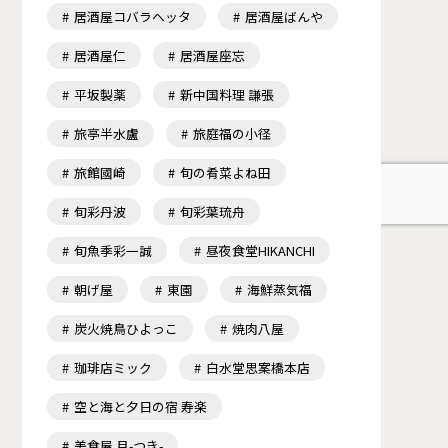
居酒屋コバラヘッタ
居酒屋ばんや
居酒屋仁
居酒屋座忘
平坂製薬
新中国料理 謙張
旅亭半水盧
旅庭福の小径
旅館國崎
旬の肴菜よね田
旬彩丹波
旬彩葉琉舟
旬魚季彩一誠
昼夜食堂HIKANCHI
朝げ屋
東園
海鮮蒸気福
炭火焼鳥ひよっこ
焼肉八屋
珈琲店ミック
白水堂思案橋本店
空と海と夕日の宿 寿楽
美食屋 月-つき-