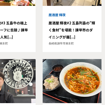
居酒屋 輝夜
夜#3 五島牛の極上
居酒屋 輝夜#2 五島列島の”輝
ーフに舌鼓♪諫早
く食材”を堪能！諫早市のダ
気[...]
イニングが届[...]
東本町
長崎県諫早市東本町