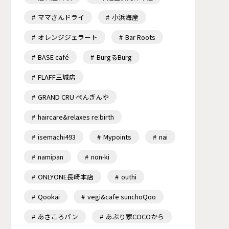
ママさんドライ
小浜海産
オレンジジェラート
Bar Roots
BASE café
BurgるBurg
FLAFF三城店
GRAND CRU ぺんぎんや
haircare&relaxes re:birth
isemachi493
Mypoints
nai
namipan
non-ki
ONLYONE長崎本店
outhi
Qookai
vegi&cafe sunchoQoo
あさころパン
あぶり家COCOから