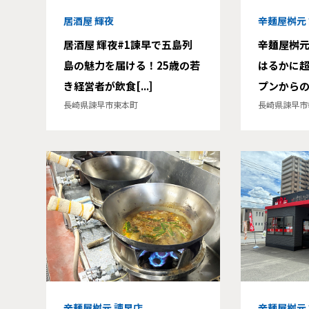
居酒屋 輝夜
辛麺屋桝元
居酒屋 輝夜#1諫早で五島列
辛麺屋桝元
島の魅力を届ける！25歳の若
はるかに
き経営者が飲食[...]
プンからの軌
長崎県諫早市東本町
長崎県諫早市
辛麺屋桝元 諫早店
辛麺屋桝元