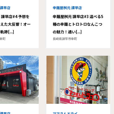
 諫早店
辛麺屋桝元 諫早店
 諫早店#4 予想を
辛麺屋桝元 諫早店#3 選べる5
超えた大反響！オー
種の辛麺とトロトロなんこつ
跡[...]
の魅力！通い[...]
幸町
長崎県諫早市幸町
 諫早店
ママさんドライ