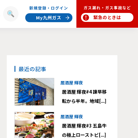
ガス漏れ・ガス事故など
新規登録・ログイン
報
緊急のときは
My九州ガス
最近の記事
居酒屋 輝夜
居酒屋 輝夜#4 諫早移
転から半年。地域[...]
居酒屋 輝夜
居酒屋 輝夜#3 五島牛
の極上ローストビ[...]