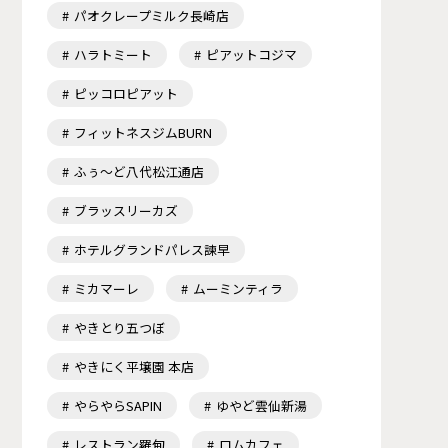
パオクレープミルク長崎店
ハラトミート
ピアットコジマ
ピッコロピアット
フィットネスジムBURN
ふぅ～ど八代松江通店
ブラッスリーカズ
ホテルグランドパレス諫早
ミカマーレ
ムーミンティラ
やきとり五つぼ
やきにく平壌園 本店
やらやらSAPIN
ゆやど雲仙新湯
レストラン羅甸
ロムカフェ