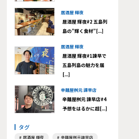
居酒屋 輝夜
居酒屋 輝夜#2 五島列
島の”輝く食材”[...]
居酒屋 輝夜
居酒屋 輝夜#1諫早で
五島列島の魅力を届
[...]
辛麺屋桝元 諫早店
辛麺屋桝元 諫早店#4
予想をはるかに超[...]
タグ
居酒屋 輝夜
辛麺屋桝元諫早店