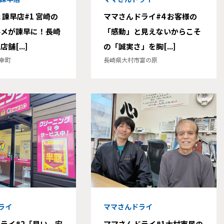
 諫早店#1 宮崎の
ママさんドライ#4 お客様の
ルメが諫早に！長崎
「感動」と見えないからこそ
舗[...]
の「誠実さ」を胸[...]
幸町
長崎県大村市富の原
ライ
ママさんドライ
ライ#2「早い、安
ママさんドライ#1大村市民の