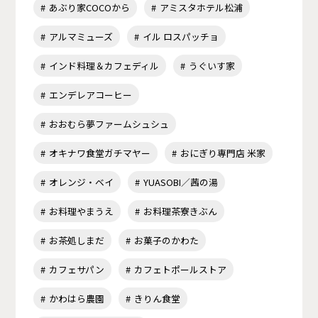
あぶり家COCOから
アミスタホテル松浦
アルマミューズ
イル ロスパッチョ
インド料理＆カフェディル
うぐいす家
エンデレアコーヒー
おおむら夢ファームシュシュ
オキナワ食堂ガチマヤー
おにぎり専門店 米家
オレンジ・ベイ
YUASOBI／茜の湯
お料理やまうえ
お料理茶寮きぶん
お茶処しまだ
お菓子のかわた
カフェサパン
カフェトポールストア
かわはら農園
きりん食堂