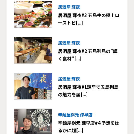
居酒屋 輝夜
居酒屋 輝夜#3 五島牛の極上ロ
ーストビ[...]
居酒屋 輝夜
居酒屋 輝夜#2 五島列島の”輝
く食材”[...]
居酒屋 輝夜
居酒屋 輝夜#1諫早で五島列島
の魅力を届[...]
辛麺屋桝元 諫早店
辛麺屋桝元 諫早店#4 予想をは
るかに超[...]