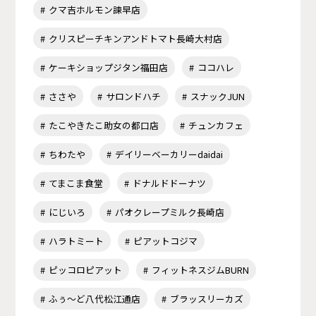
クマ吉ホルモン諫早店
クリスピーチキンアンドトマト長崎大村店
ケーキショップジタン福田店
ココハレ
ささや
サロンドハチ
スナックJUN
たこやきたこ助女の都口店
チュンカフェ
ちわたや
デイリーベーカリーdaidai
てまこま食堂
ドナルドドーナツ
にじいろ
パオクレープミルク長崎店
ハラトミート
ピアットコジマ
ピッコロピアット
フィットネスジムBURN
ふぅ～ど八代松江通店
ブラッスリーカズ