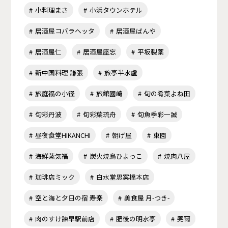
小料理まさ
小浜タウンホテル
居酒屋コバラヘッタ
居酒屋ばんや
居酒屋仁
居酒屋座忘
平坂製薬
新中国料理 謙張
旅亭半水盧
旅庭福の小径
旅館國崎
旬の肴菜よね田
旬彩丹波
旬彩葉琉舟
旬魚季彩一誠
昼夜食堂HIKANCHI
朝げ屋
東園
海鮮蒸気福
炭火焼鳥ひよっこ
焼肉八屋
珈琲店ミック
白水堂思案橋本店
空と海と夕日の宿 寿楽
美食屋 月-つき-
肉のすけ諫早駅前店
肥後の明水亭
莞爾