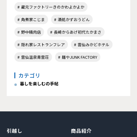
蔵元ファクトリーきのかわよかよか
角煮家こじま
酒処かずおうどん
野中精肉店
長崎からあげ初代たかまさ
隠れ家レストランフレア
雲仙みかどホテル
雲仙温泉青雲荘
麺やJUNK FACTORY
カテゴリ
暮しを楽しむの手帖
引越し
商品紹介