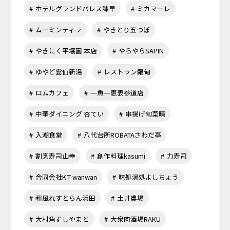
ホテルグランドパレス諫早
ミカマーレ
ムーミンティラ
やきとり五つぼ
やきにく平壌園 本店
やらやらSAPIN
ゆやど雲仙新湯
レストラン羅甸
ロムカフェ
一魚一恵表参道店
中華ダイニング 杏てい
串揚げ旬菜晴
入潮食堂
八代台所ROBATAさわだ亭
割烹寿司山幸
創作料理kasumi
力寿司
合同会社K.T-wanwan
味処湯処よしちょう
和風れすとらん浜田
土井農場
大村角ずしやまと
大衆肉酒場RAKU