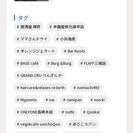
タグ
居酒屋 輝夜
辛麺屋桝元諫早店
ママさんドライ
小浜海産
オレンジジェラート
Bar Roots
BASE café
BurgるBurg
FLAFF三城店
GRAND CRU ぺんぎんや
haircare&relaxes re:birth
isemachi493
Mypoints
nai
namipan
non-ki
ONLYONE長崎本店
outhi
Qookai
vegi&cafe sunchoQoo
あさころパン