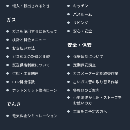
転入・転出されるとき
キッチン
バスルーム
ガス
リビング
安心・安全
ガスを使用するにあたって
検針と料金メニュー
安全・保安
お支払い方法
ガス料金の計算と比較
保安体制について
託送供給制度について
定期保安調査
供給・工事関連
ガスメーター定期取替作業
CO2排出係数
古いガス管の取り替え作業
ホットメリット住宅ローン
警報器のご案内
小型湯沸かし器・ストーブを
お使いの方
でんき
工事をご予定の方へ
電気料金シミュレーション