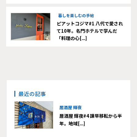
暮しを楽しむの手帖
ピアットコジマ#1 八代で愛され
て10年。名門ホテルで学んだ
「料理の心[...]
最近の記事
居酒屋 輝夜
居酒屋 輝夜#4 諫早移転から半
年。地域[...]