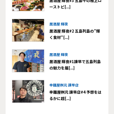
居酒屋 輝夜#3 五島牛の極上ロ
ーストビ[...]
居酒屋 輝夜
居酒屋 輝夜#2 五島列島の”輝
く食材”[...]
居酒屋 輝夜
居酒屋 輝夜#1諫早で五島列島
の魅力を届[...]
辛麺屋桝元 諫早店
辛麺屋桝元 諫早店#4 予想をは
るかに超[...]