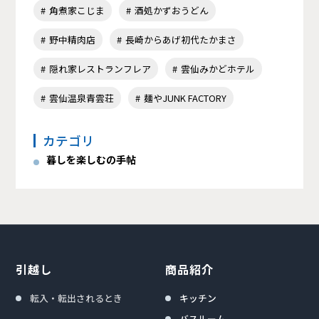
角煮家こじま
酒処かずおうどん
野中精肉店
長崎からあげ初代たかまさ
隠れ家レストランフレア
雲仙みかどホテル
雲仙温泉青雲荘
麺やJUNK FACTORY
カテゴリ
暮しを楽しむの手帖
引越し
商品紹介
転入・転出されるとき
キッチン
バスルーム