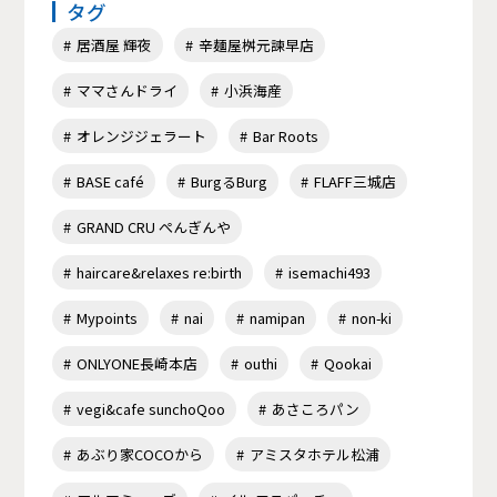
タグ
居酒屋 輝夜
辛麺屋桝元諫早店
ママさんドライ
小浜海産
オレンジジェラート
Bar Roots
BASE café
BurgるBurg
FLAFF三城店
GRAND CRU ぺんぎんや
haircare&relaxes re:birth
isemachi493
Mypoints
nai
namipan
non-ki
ONLYONE長崎本店
outhi
Qookai
vegi&cafe sunchoQoo
あさころパン
あぶり家COCOから
アミスタホテル松浦