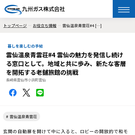
toggle
naviga
トップページ
お役立ち情報
雲仙温泉青雲荘#4 […]
暮しを楽しむの手帖
雲仙温泉青雲荘#4 雲仙の魅力を発信し続け
る窓口として。地域と共に歩み、新たな客層
を開拓する老舗旅館の挑戦
長崎県雲仙市小浜町雲仙
雲仙温泉青雲荘
玄関の自動扉を開けて中に入ると、ロビーの開放的で和モ