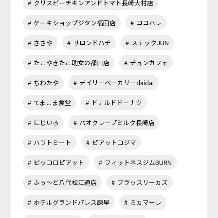
クリスピーチキンアンドトマト長崎大村店
ケーキショップジタン福田店
ココハレ
ささや
サロンドハチ
スナックJUN
たこやきたこ助女の都口店
チュンカフェ
ちわたや
デイリーベーカリーdaidai
てまこま食堂
ドナルドドーナツ
にじいろ
パオクレープミルク長崎店
ハラトミート
ピアットコジマ
ピッコロピアット
フィットネスジムBURN
ふぅ～ど八代松江通店
ブラッスリーカズ
ホテルグランドパレス諫早
ミカマーレ