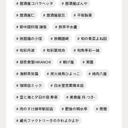
居酒屋コバラヘッタ
居酒屋ばんや
居酒屋仁
居酒屋座忘
平坂製薬
新中国料理 謙張
旅亭半水盧
旅庭福の小径
旅館國崎
旬の肴菜よね田
旬彩丹波
旬彩葉琉舟
旬魚季彩一誠
昼夜食堂HIKANCHI
朝げ屋
東園
海鮮蒸気福
炭火焼鳥ひよっこ
焼肉八屋
珈琲店ミック
白水堂思案橋本店
空と海と夕日の宿 寿楽
美食屋 月-つき-
肉のすけ諫早駅前店
肥後の明水亭
莞爾
蔵元ファクトリーきのかわよかよか