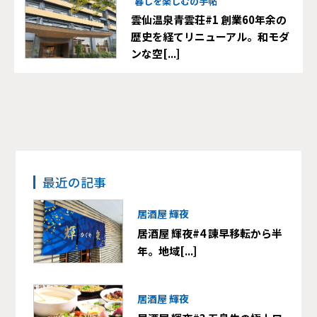
暮しを楽しむの手帖
雲仙温泉青雲荘#1 創業60年余の
歴史を経てリニューアル。和モダ
ンな空[...]
最近の記事
居酒屋 輝夜
居酒屋 輝夜#4 諫早移転から半
年。地域[...]
居酒屋 輝夜