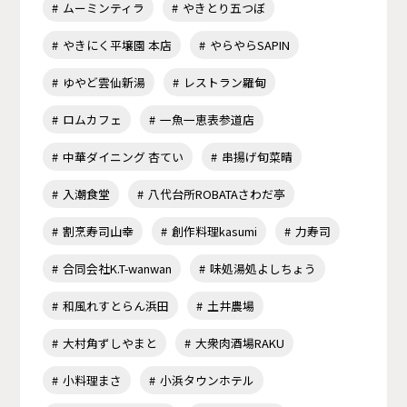
ムーミンティラ
やきとり五つぼ
やきにく平壌園 本店
やらやらSAPIN
ゆやど雲仙新湯
レストラン羅甸
ロムカフェ
一魚一恵表参道店
中華ダイニング 杏てい
串揚げ旬菜晴
入潮食堂
八代台所ROBATAさわだ亭
割烹寿司山幸
創作料理kasumi
力寿司
合同会社K.T-wanwan
味処湯処よしちょう
和風れすとらん浜田
土井農場
大村角ずしやまと
大衆肉酒場RAKU
小料理まさ
小浜タウンホテル