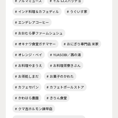
アルマミューズ
イル ロスパッチョ
インド料理＆カフェディル
うぐいす家
エンデレアコーヒー
おおむら夢ファームシュシュ
オキナワ食堂ガチマヤー
おにぎり専門店 米家
オレンジ・ベイ
YUASOBI／茜の湯
お料理やまうえ
お料理茶寮きぶん
お茶処しまだ
お菓子のかわた
カフェサパン
カフェトポールストア
かわはら農園
きりん食堂
クマ吉ホルモン諫早店