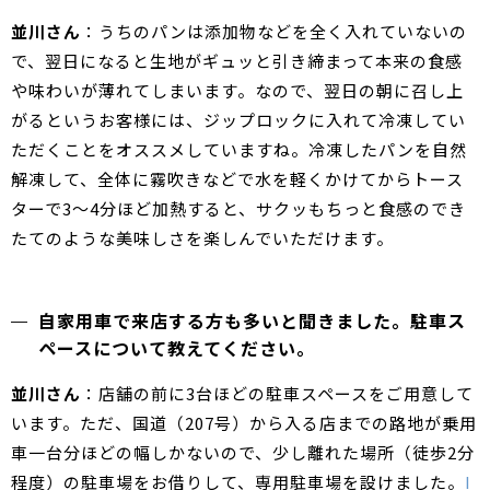
並川さん
：うちのパンは添加物などを全く入れていないの
で、翌日になると生地がギュッと引き締まって本来の食感
や味わいが薄れてしまいます。なので、翌日の朝に召し上
がるというお客様には、ジップロックに入れて冷凍してい
ただくことをオススメしていますね。冷凍したパンを自然
解凍して、全体に霧吹きなどで水を軽くかけてからトース
ターで3～4分ほど加熱すると、サクッもちっと食感のでき
たてのような美味しさを楽しんでいただけます。
自家用車で来店する方も多いと聞きました。駐車ス
ペースについて教えてください。
並川さん
：店舗の前に3台ほどの駐車スペースをご用意して
います。ただ、国道（207号）から入る店までの路地が乗用
車一台分ほどの幅しかないので、少し離れた場所（徒歩2分
程度）の駐車場をお借りして、専用駐車場を設けました。
I