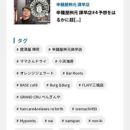
辛麺屋桝元 諫早店
辛麺屋桝元 諫早店#4 予想をは
るかに超[...]
タグ
居酒屋 輝夜
辛麺屋桝元諫早店
ママさんドライ
小浜海産
オレンジジェラート
Bar Roots
BASE café
BurgるBurg
FLAFF三城店
GRAND CRU ぺんぎんや
haircare&relaxes re:birth
isemachi493
Mypoints
nai
namipan
non-ki