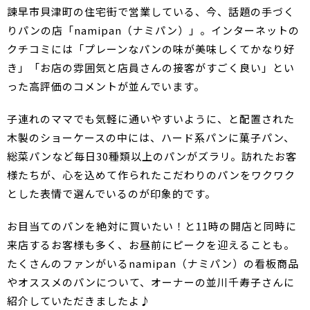
諫早市貝津町の住宅街で営業している、今、話題の手づく
りパンの店「namipan（ナミパン）」。インターネットの
クチコミには「プレーンなパンの味が美味しくてかなり好
き」「お店の雰囲気と店員さんの接客がすごく良い」とい
った高評価のコメントが並んでいます。
子連れのママでも気軽に通いやすいように、と配置された
木製のショーケースの中には、ハード系パンに菓子パン、
総菜パンなど毎日30種類以上のパンがズラリ。訪れたお客
様たちが、心を込めて作られたこだわりのパンをワクワク
とした表情で選んでいるのが印象的です。
お目当てのパンを絶対に買いたい！と11時の開店と同時に
来店するお客様も多く、お昼前にピークを迎えることも。
たくさんのファンがいるnamipan（ナミパン）の看板商品
やオススメのパンについて、オーナーの並川千寿子さんに
紹介していただきましたよ♪