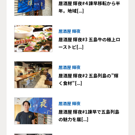
居酒屋 輝夜#4 諫早移転から半
年。地域[...]
居酒屋 輝夜
居酒屋 輝夜#3 五島牛の極上ロ
ーストビ[...]
居酒屋 輝夜
居酒屋 輝夜#2 五島列島の”輝
く食材”[...]
居酒屋 輝夜
居酒屋 輝夜#1諫早で五島列島
の魅力を届[...]