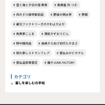
空と海と夕日の宿 寿楽
美食屋 月-つき-
肉のすけ諫早駅前店
肥後の明水亭
莞爾
蔵元ファクトリーきのかわよかよか
角煮家こじま
酒処かずおうどん
野中精肉店
長崎からあげ初代たかまさ
隠れ家レストランフレア
雲仙みかどホテル
雲仙温泉青雲荘
麺やJUNK FACTORY
カテゴリ
暮しを楽しむの手帖