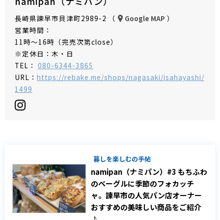
namipan（ナミパン）
長崎県諫早市貝津町2989-2 （
）
Google MAP
営業時間：
11時～16時（完売次第close）
※定休日：木・日
TEL：
080-6344-3865
URL：
https://rebake.me/shops/nagasaki/isahayashi/
1499
暮しを楽しむの手帖
namipan（ナミパン）#3 もちふわ
のベーグルに季節のフォカッチ
ャ。諫早市の人気パン店オーナー
おすすめの美味しい商品をご紹介
♪