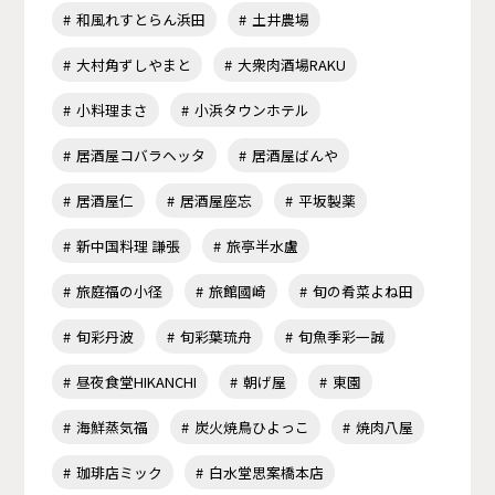
和風れすとらん浜田
土井農場
大村角ずしやまと
大衆肉酒場RAKU
小料理まさ
小浜タウンホテル
居酒屋コバラヘッタ
居酒屋ばんや
居酒屋仁
居酒屋座忘
平坂製薬
新中国料理 謙張
旅亭半水盧
旅庭福の小径
旅館國崎
旬の肴菜よね田
旬彩丹波
旬彩葉琉舟
旬魚季彩一誠
昼夜食堂HIKANCHI
朝げ屋
東園
海鮮蒸気福
炭火焼鳥ひよっこ
焼肉八屋
珈琲店ミック
白水堂思案橋本店