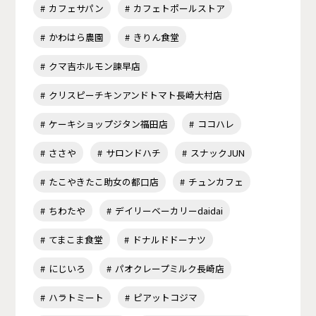
カフェサパン
カフェトポールストア
かわはら農園
きりん食堂
クマ吉ホルモン諫早店
クリスピーチキンアンドトマト長崎大村店
ケーキショップジタン福田店
ココハレ
ささや
サロンドハチ
スナックJUN
たこやきたこ助女の都口店
チュンカフェ
ちわたや
デイリーベーカリーdaidai
てまこま食堂
ドナルドドーナツ
にじいろ
パオクレープミルク長崎店
ハラトミート
ピアットコジマ