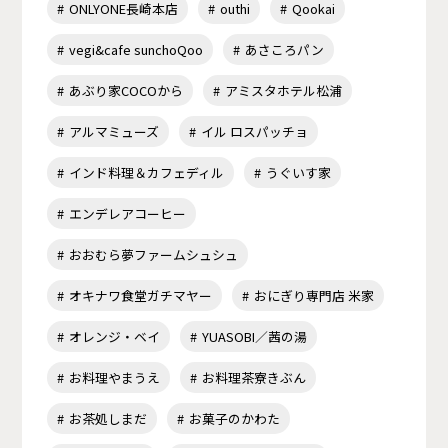
ONLYONE長崎本店
outhi
Qookai
vegi&cafe sunchoQoo
あさころパン
あぶり家COCOから
アミスタホテル松浦
アルマミューズ
イル ロスパッチョ
インド料理＆カフェディル
うぐいす家
エンデレアコーヒー
おおむら夢ファームシュシュ
オキナワ食堂ガチマヤー
おにぎり専門店 米家
オレンジ・ベイ
YUASOBI／茜の湯
お料理やまうえ
お料理茶寮きぶん
お茶処しまだ
お菓子のかわた