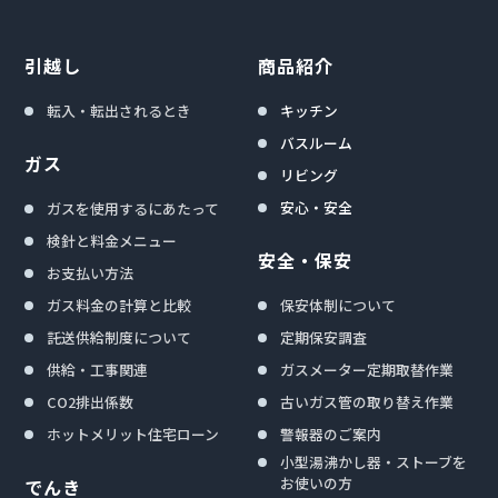
引越し
商品紹介
転入・転出されるとき
キッチン
バスルーム
ガス
リビング
安心・安全
ガスを使用するにあたって
検針と料金メニュー
安全・保安
お支払い方法
ガス料金の計算と比較
保安体制について
託送供給制度について
定期保安調査
供給・工事関連
ガスメーター定期取替作業
CO2排出係数
古いガス管の取り替え作業
ホットメリット住宅ローン
警報器のご案内
小型湯沸かし器・ストーブを
お使いの方
でんき