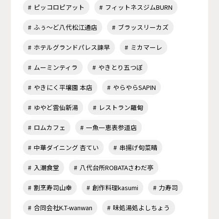
ピッコロピアット
フィットネスジムBURN
ふぅ～ど八代松江通店
ブラッスリーカズ
ホテルグランドパレス諫早
ミカマーレ
ムーミンティラ
やきとり五つぼ
やきにく平壌園 本店
やらやらSAPIN
ゆやど雲仙新湯
レストラン羅甸
ロムカフェ
一魚一恵表参道店
中華ダイニング 杏てい
串揚げ旬菜晴
入潮食堂
八代台所ROBATAさわだ亭
割烹寿司山幸
創作料理kasumi
力寿司
合同会社K.T-wanwan
味処湯処よしちょう