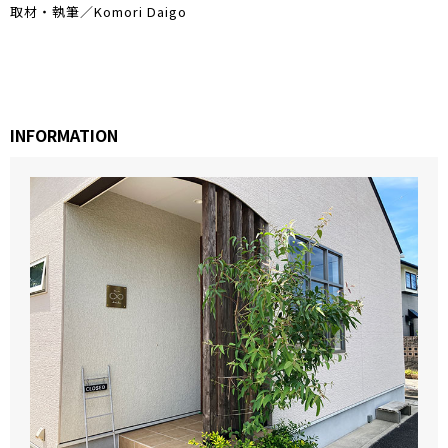
取材・執筆／Komori Daigo
INFORMATION