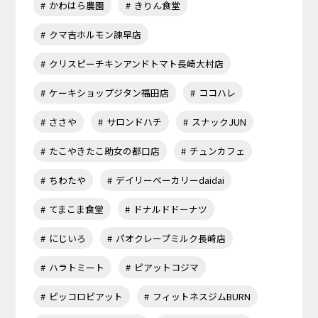
かわはら農園
きりん食堂
クマ吉ホルモン諫早店
クリスピーチキンアンドトマト長崎大村店
ケーキショップジタン福田店
ココハレ
ささや
サロンドハチ
スナックJUN
たこやきたこ助女の都口店
チュンカフェ
ちわたや
デイリーベーカリーdaidai
てまこま食堂
ドナルドドーナツ
にじいろ
パオクレープミルク長崎店
ハラトミート
ピアットコジマ
ピッコロピアット
フィットネスジムBURN