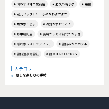
肉のすけ諫早駅前店
肥後の明水亭
莞爾
蔵元ファクトリーきのかわよかよか
角煮家こじま
酒処かずおうどん
野中精肉店
長崎からあげ初代たかまさ
隠れ家レストランフレア
雲仙みかどホテル
雲仙温泉青雲荘
麺やJUNK FACTORY
カテゴリ
暮しを楽しむの手帖