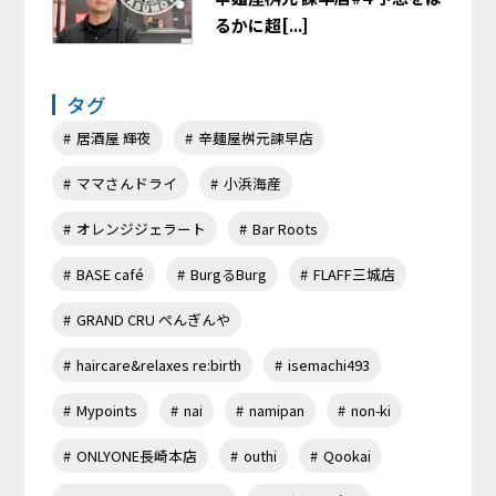
るかに超[...]
タグ
居酒屋 輝夜
辛麺屋桝元諫早店
ママさんドライ
小浜海産
オレンジジェラート
Bar Roots
BASE café
BurgるBurg
FLAFF三城店
GRAND CRU ぺんぎんや
haircare&relaxes re:birth
isemachi493
Mypoints
nai
namipan
non-ki
ONLYONE長崎本店
outhi
Qookai