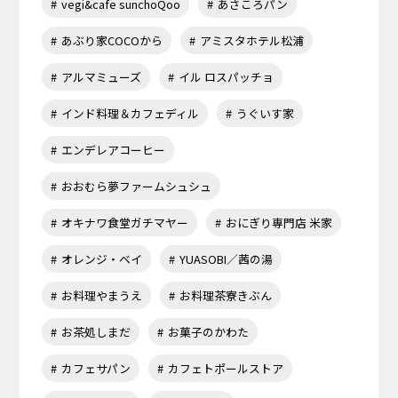
vegi&cafe sunchoQoo
あさころパン
あぶり家COCOから
アミスタホテル松浦
アルマミューズ
イル ロスパッチョ
インド料理＆カフェディル
うぐいす家
エンデレアコーヒー
おおむら夢ファームシュシュ
オキナワ食堂ガチマヤー
おにぎり専門店 米家
オレンジ・ベイ
YUASOBI／茜の湯
お料理やまうえ
お料理茶寮きぶん
お茶処しまだ
お菓子のかわた
カフェサパン
カフェトポールストア