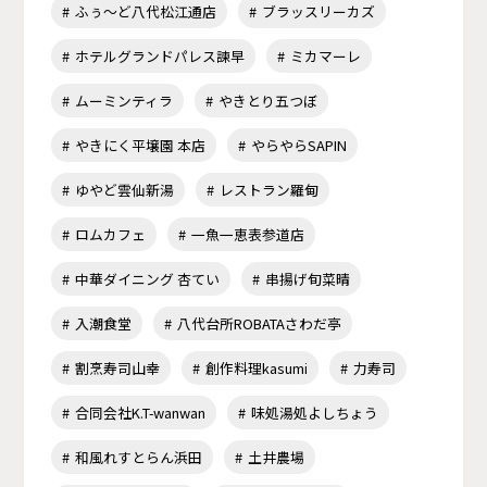
ふぅ～ど八代松江通店
ブラッスリーカズ
ホテルグランドパレス諫早
ミカマーレ
ムーミンティラ
やきとり五つぼ
やきにく平壌園 本店
やらやらSAPIN
ゆやど雲仙新湯
レストラン羅甸
ロムカフェ
一魚一恵表参道店
中華ダイニング 杏てい
串揚げ旬菜晴
入潮食堂
八代台所ROBATAさわだ亭
割烹寿司山幸
創作料理kasumi
力寿司
合同会社K.T-wanwan
味処湯処よしちょう
和風れすとらん浜田
土井農場