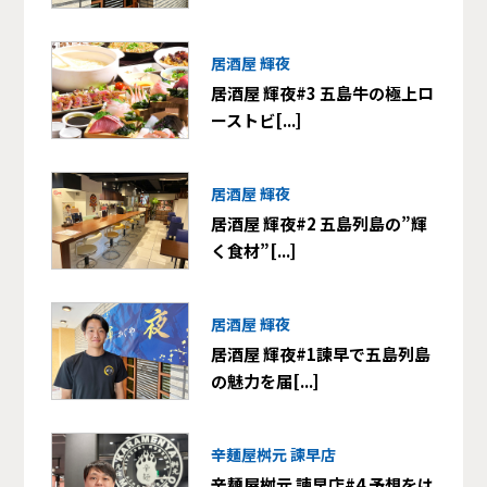
居酒屋 輝夜
居酒屋 輝夜#3 五島牛の極上ロ
ーストビ[...]
居酒屋 輝夜
居酒屋 輝夜#2 五島列島の”輝
く食材”[...]
居酒屋 輝夜
居酒屋 輝夜#1諫早で五島列島
の魅力を届[...]
辛麺屋桝元 諫早店
辛麺屋桝元 諫早店#4 予想をは