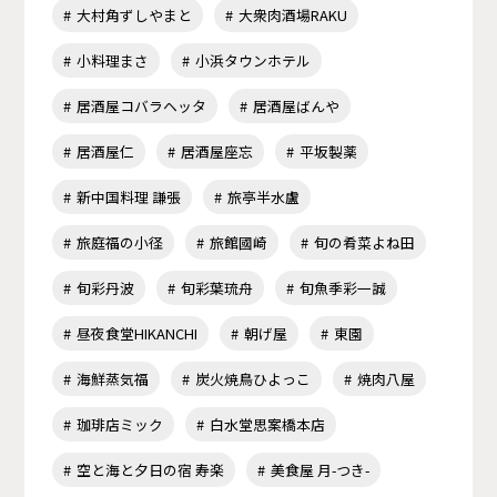
大村角ずしやまと
大衆肉酒場RAKU
小料理まさ
小浜タウンホテル
居酒屋コバラヘッタ
居酒屋ばんや
居酒屋仁
居酒屋座忘
平坂製薬
新中国料理 謙張
旅亭半水盧
旅庭福の小径
旅館國崎
旬の肴菜よね田
旬彩丹波
旬彩葉琉舟
旬魚季彩一誠
昼夜食堂HIKANCHI
朝げ屋
東園
海鮮蒸気福
炭火焼鳥ひよっこ
焼肉八屋
珈琲店ミック
白水堂思案橋本店
空と海と夕日の宿 寿楽
美食屋 月-つき-