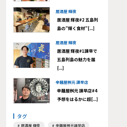
居酒屋 輝夜
居酒屋 輝夜#2 五島列
島の”輝く食材”[...]
居酒屋 輝夜
居酒屋 輝夜#1諫早で
五島列島の魅力を届
[...]
辛麺屋桝元 諫早店
辛麺屋桝元 諫早店#4
予想をはるかに超[...]
タグ
居酒屋 輝夜
辛麺屋桝元諫早店