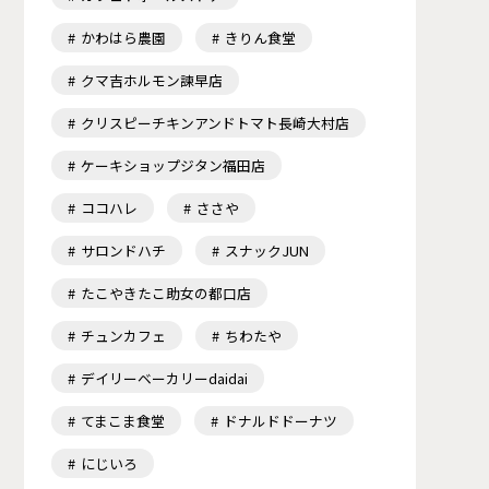
かわはら農園
きりん食堂
クマ吉ホルモン諫早店
クリスピーチキンアンドトマト長崎大村店
ケーキショップジタン福田店
ココハレ
ささや
サロンドハチ
スナックJUN
たこやきたこ助女の都口店
チュンカフェ
ちわたや
デイリーベーカリーdaidai
てまこま食堂
ドナルドドーナツ
にじいろ