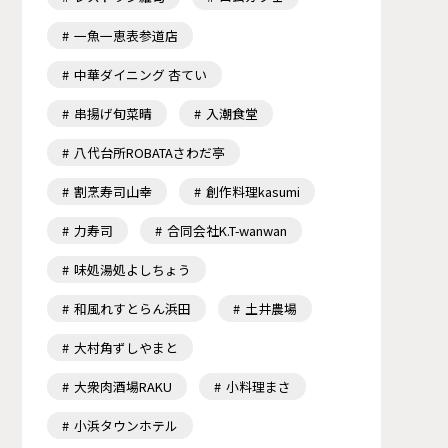
一魚一恵表参道店
中華ダイニング 杏てい
串揚げ旬菜晴
入潮食堂
八代台所ROBATAさわだ亭
割烹寿司山幸
創作料理kasumi
力寿司
合同会社K.T-wanwan
味処湯処よしちょう
和風れすとらん浜田
土井農場
大村角ずしやまと
大衆肉酒場RAKU
小料理まさ
小浜タウンホテル