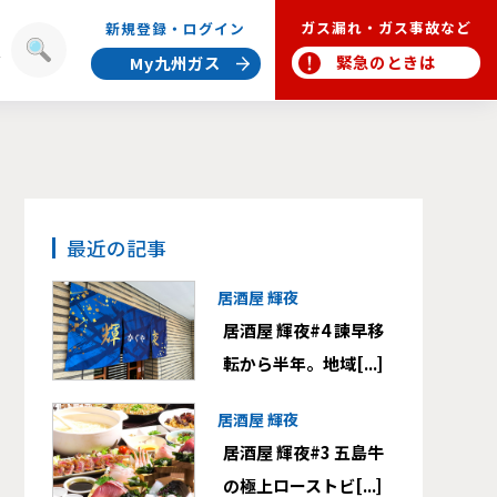
ガス漏れ・ガス事故など
新規登録・ログイン
報
緊急のときは
My九州ガス
最近の記事
居酒屋 輝夜
居酒屋 輝夜#4 諫早移
転から半年。地域[...]
居酒屋 輝夜
居酒屋 輝夜#3 五島牛
の極上ローストビ[...]