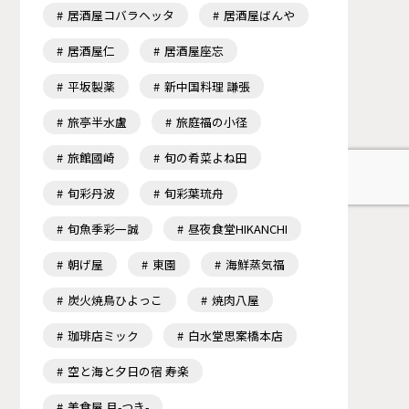
居酒屋コバラヘッタ
居酒屋ばんや
居酒屋仁
居酒屋座忘
平坂製薬
新中国料理 謙張
旅亭半水盧
旅庭福の小径
旅館國崎
旬の肴菜よね田
旬彩丹波
旬彩葉琉舟
旬魚季彩一誠
昼夜食堂HIKANCHI
朝げ屋
東園
海鮮蒸気福
炭火焼鳥ひよっこ
焼肉八屋
珈琲店ミック
白水堂思案橋本店
空と海と夕日の宿 寿楽
美食屋 月-つき-