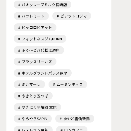
パオクレープミルク長崎店
ハラトミート
ピアットコジマ
ピッコロピアット
フィットネスジムBURN
ふぅ～ど八代松江通店
ブラッスリーカズ
ホテルグランドパレス諫早
ミカマーレ
ムーミンティラ
やきとり五つぼ
やきにく平壌園 本店
やらやらSAPIN
ゆやど雲仙新湯
レストラン羅甸
ロムカフェ