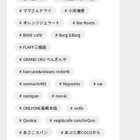
ママさんドライ
小浜海産
オレンジジェラート
Bar Roots
BASE café
BurgるBurg
FLAFF三城店
GRAND CRU ぺんぎんや
haircare&relaxes re:birth
isemachi493
Mypoints
nai
namipan
non-ki
ONLYONE長崎本店
outhi
Qookai
vegi&cafe sunchoQoo
あさころパン
あぶり家COCOから