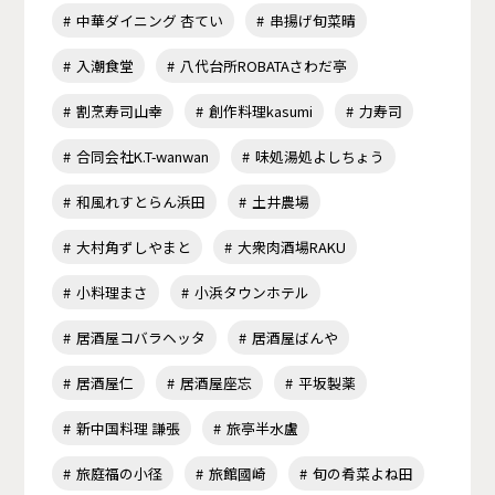
中華ダイニング 杏てい
串揚げ旬菜晴
入潮食堂
八代台所ROBATAさわだ亭
割烹寿司山幸
創作料理kasumi
力寿司
合同会社K.T-wanwan
味処湯処よしちょう
和風れすとらん浜田
土井農場
大村角ずしやまと
大衆肉酒場RAKU
小料理まさ
小浜タウンホテル
居酒屋コバラヘッタ
居酒屋ばんや
居酒屋仁
居酒屋座忘
平坂製薬
新中国料理 謙張
旅亭半水盧
旅庭福の小径
旅館國崎
旬の肴菜よね田