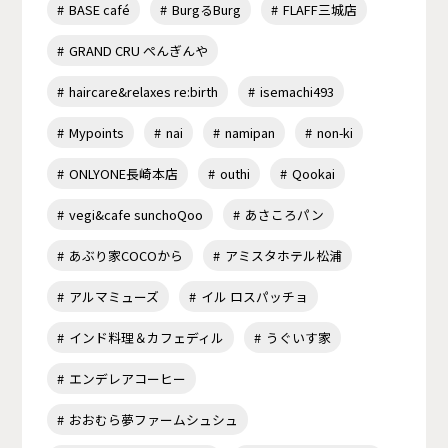
BASE café
BurgるBurg
FLAFF三城店
GRAND CRU ぺんぎんや
haircare&relaxes re:birth
isemachi493
Mypoints
nai
namipan
non-ki
ONLYONE長崎本店
outhi
Qookai
vegi&cafe sunchoQoo
あさころパン
あぶり家COCOから
アミスタホテル松浦
アルマミューズ
イル ロスパッチョ
インド料理＆カフェディル
うぐいす家
エンデレアコーヒー
おおむら夢ファームシュシュ