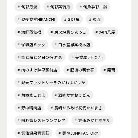
旬彩丹波
旬彩葉琉舟
旬魚季彩一誠
昼夜食堂HIKANCHI
朝げ屋
東園
海鮮蒸気福
炭火焼鳥ひよっこ
焼肉八屋
珈琲店ミック
白水堂思案橋本店
空と海と夕日の宿 寿楽
美食屋 月-つき-
肉のすけ諫早駅前店
肥後の明水亭
莞爾
蔵元ファクトリーきのかわよかよか
角煮家こじま
酒処かずおうどん
野中精肉店
長崎からあげ初代たかまさ
隠れ家レストランフレア
雲仙みかどホテル
雲仙温泉青雲荘
麺やJUNK FACTORY