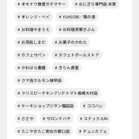
オキナワ食堂ガチマヤー
おにぎり専門店 米家
オレンジ・ベイ
YUASOBI／茜の湯
お料理やまうえ
お料理茶寮きぶん
お茶処しまだ
お菓子のかわた
カフェサパン
カフェトポールストア
かわはら農園
きりん食堂
クマ吉ホルモン諫早店
クリスピーチキンアンドトマト長崎大村店
ケーキショップジタン福田店
ココハレ
ささや
サロンドハチ
スナックJUN
たこやきたこ助女の都口店
チュンカフェ