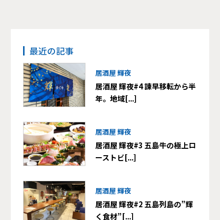
最近の記事
居酒屋 輝夜
居酒屋 輝夜#4 諫早移転から半
年。地域[...]
居酒屋 輝夜
居酒屋 輝夜#3 五島牛の極上ロ
ーストビ[...]
居酒屋 輝夜
居酒屋 輝夜#2 五島列島の”輝
く食材”[...]