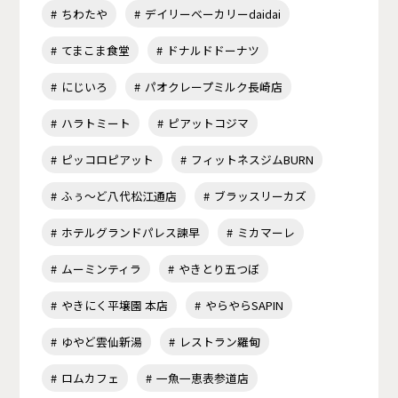
ちわたや
デイリーベーカリーdaidai
てまこま食堂
ドナルドドーナツ
にじいろ
パオクレープミルク長崎店
ハラトミート
ピアットコジマ
ピッコロピアット
フィットネスジムBURN
ふぅ～ど八代松江通店
ブラッスリーカズ
ホテルグランドパレス諫早
ミカマーレ
ムーミンティラ
やきとり五つぼ
やきにく平壌園 本店
やらやらSAPIN
ゆやど雲仙新湯
レストラン羅甸
ロムカフェ
一魚一恵表参道店