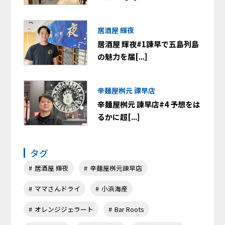
居酒屋 輝夜
居酒屋 輝夜#1諫早で五島列島
の魅力を届[...]
辛麺屋桝元 諫早店
辛麺屋桝元 諫早店#4 予想をは
るかに超[...]
タグ
居酒屋 輝夜
辛麺屋桝元諫早店
ママさんドライ
小浜海産
オレンジジェラート
Bar Roots