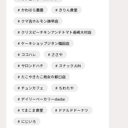
かわはら農園
きりん食堂
クマ吉ホルモン諫早店
クリスピーチキンアンドトマト長崎大村店
ケーキショップジタン福田店
ココハレ
ささや
サロンドハチ
スナックJUN
たこやきたこ助女の都口店
チュンカフェ
ちわたや
デイリーベーカリーdaidai
てまこま食堂
ドナルドドーナツ
にじいろ