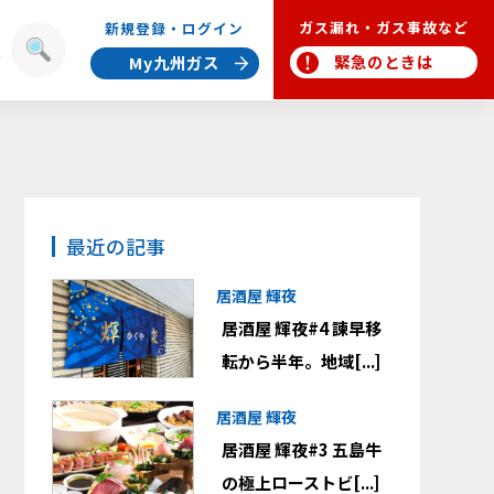
ガス漏れ・ガス事故など
新規登録・ログイン
報
緊急のときは
My九州ガス
最近の記事
居酒屋 輝夜
居酒屋 輝夜#4 諫早移
転から半年。地域[...]
居酒屋 輝夜
居酒屋 輝夜#3 五島牛
の極上ローストビ[...]