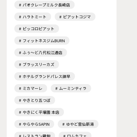
パオクレープミルク長崎店
ハラトミート
ピアットコジマ
ピッコロピアット
フィットネスジムBURN
ふぅ～ど八代松江通店
ブラッスリーカズ
ホテルグランドパレス諫早
ミカマーレ
ムーミンティラ
やきとり五つぼ
やきにく平壌園 本店
やらやらSAPIN
ゆやど雲仙新湯
レストラン羅甸
ロムカフェ