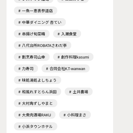
一魚一恵表参道店
中華ダイニング 杏てい
串揚げ旬菜晴
入潮食堂
八代台所ROBATAさわだ亭
割烹寿司山幸
創作料理kasumi
力寿司
合同会社K.T-wanwan
味処湯処よしちょう
和風れすとらん浜田
土井農場
大村角ずしやまと
大衆肉酒場RAKU
小料理まさ
小浜タウンホテル