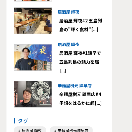
居酒屋 輝夜
居酒屋 輝夜#2 五島列
島の”輝く食材”[...]
居酒屋 輝夜
居酒屋 輝夜#1諫早で
五島列島の魅力を届
[...]
辛麺屋桝元 諫早店
辛麺屋桝元 諫早店#4
予想をはるかに超[...]
タグ
居酒屋 輝夜
辛麺屋桝元諫早店