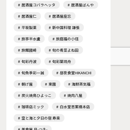
居酒屋コバラヘッタ
居酒屋ばんや
居酒屋仁
居酒屋座忘
平坂製薬
新中国料理 謙張
旅亭半水盧
旅庭福の小径
旅館國崎
旬の肴菜よね田
旬彩丹波
旬彩葉琉舟
旬魚季彩一誠
昼夜食堂HIKANCHI
朝げ屋
東園
海鮮蒸気福
炭火焼鳥ひよっこ
焼肉八屋
珈琲店ミック
白水堂思案橋本店
空と海と夕日の宿 寿楽
美食屋 月-つき-