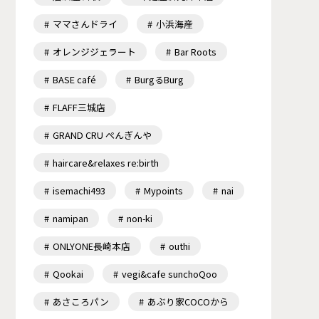
ママさんドライ
小浜海産
オレンジジェラート
Bar Roots
BASE café
BurgるBurg
FLAFF三城店
GRAND CRU ぺんぎんや
haircare&relaxes re:birth
isemachi493
Mypoints
nai
namipan
non-ki
ONLYONE長崎本店
outhi
Qookai
vegi&cafe sunchoQoo
あさころパン
あぶり家COCOから