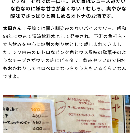
ですね。それでは一口…。見た目はジュースみたい
な色なのに嫌な甘さが全くない！むしろ、爽やかな
酸味でさっぱりと楽しめるオトナのお酒です。
太田さん
：長崎では聞き馴染みのないバイスサワー。昭和
59年に東京で清涼飲料水として発売され、下町の角打ち・
立ち飲みを中心に焼酎の割り材として親しまれてきまし
た。シソ由来のレトロなピンク色とウメ風味の駄菓子のよ
うなチープさがウチの店にピッタリ。飲みやすいので何杯
もおかわりしてベロベロになっちゃう人もいるくらいなん
ですよ。