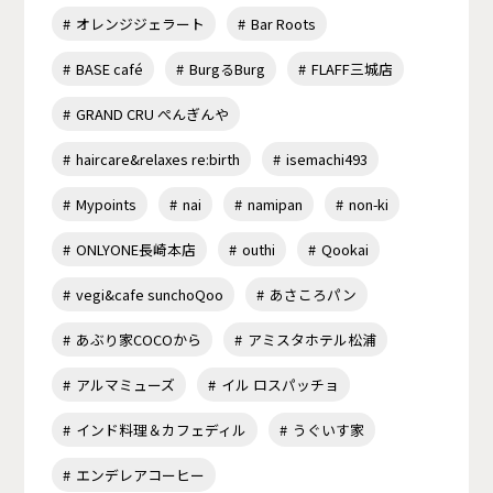
オレンジジェラート
Bar Roots
BASE café
BurgるBurg
FLAFF三城店
GRAND CRU ぺんぎんや
haircare&relaxes re:birth
isemachi493
Mypoints
nai
namipan
non-ki
ONLYONE長崎本店
outhi
Qookai
vegi&cafe sunchoQoo
あさころパン
あぶり家COCOから
アミスタホテル松浦
アルマミューズ
イル ロスパッチョ
インド料理＆カフェディル
うぐいす家
エンデレアコーヒー