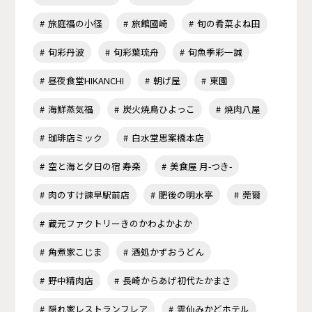
旅庭福の小径
旅館國崎
旬の肴菜よね田
旬彩丹波
旬彩葉琉舟
旬魚季彩一誠
昼夜食堂HIKANCHI
朝げ屋
東園
海鮮蒸気福
炭火焼鳥ひよっこ
焼肉八屋
珈琲店ミック
白水堂思案橋本店
空と海と夕日の宿 寿楽
美食屋 月-つき-
肉のすけ諫早駅前店
肥後の明水亭
莞爾
蔵元ファクトリーきのかわよかよか
角煮家こじま
酒処かずおうどん
野中精肉店
長崎からあげ初代たかまさ
隠れ家レストランフレア
雲仙みかどホテル