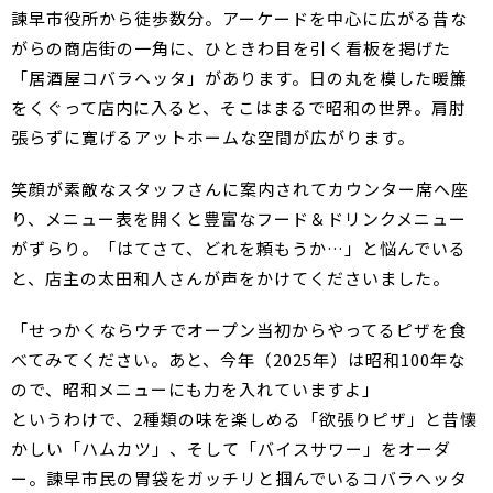
諫早市役所から徒歩数分。アーケードを中心に広がる昔な
がらの商店街の一角に、ひときわ目を引く看板を掲げた
「居酒屋コバラヘッタ」があります。日の丸を模した暖簾
をくぐって店内に入ると、そこはまるで昭和の世界。肩肘
張らずに寛げるアットホームな空間が広がります。
笑顔が素敵なスタッフさんに案内されてカウンター席へ座
り、メニュー表を開くと豊富なフード＆ドリンクメニュー
がずらり。「はてさて、どれを頼もうか…」と悩んでいる
と、店主の太田和人さんが声をかけてくださいました。
「せっかくならウチでオープン当初からやってるピザを食
べてみてください。あと、今年（2025年）は昭和100年な
ので、昭和メニューにも力を入れていますよ」
というわけで、2種類の味を楽しめる「欲張りピザ」と昔懐
かしい「ハムカツ」、そして「バイスサワー」をオーダ
ー。諫早市民の胃袋をガッチリと掴んでいるコバラヘッタ