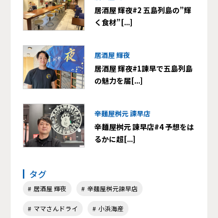
居酒屋 輝夜#2 五島列島の”輝
く食材”[...]
居酒屋 輝夜
居酒屋 輝夜#1諫早で五島列島
の魅力を届[...]
辛麺屋桝元 諫早店
辛麺屋桝元 諫早店#4 予想をは
るかに超[...]
タグ
居酒屋 輝夜
辛麺屋桝元諫早店
ママさんドライ
小浜海産