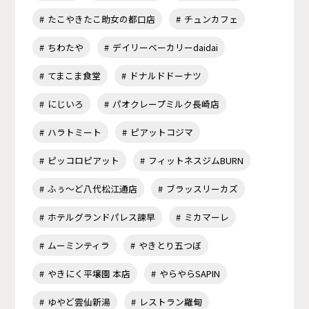
たこやきたこ助女の都口店
チュンカフェ
ちわたや
デイリーベーカリーdaidai
てまこま食堂
ドナルドドーナツ
にじいろ
パオクレープミルク長崎店
ハラトミート
ピアットコジマ
ピッコロピアット
フィットネスジムBURN
ふぅ～ど八代松江通店
ブラッスリーカズ
ホテルグランドパレス諫早
ミカマーレ
ムーミンティラ
やきとり五つぼ
やきにく平壌園 本店
やらやらSAPIN
ゆやど雲仙新湯
レストラン羅甸