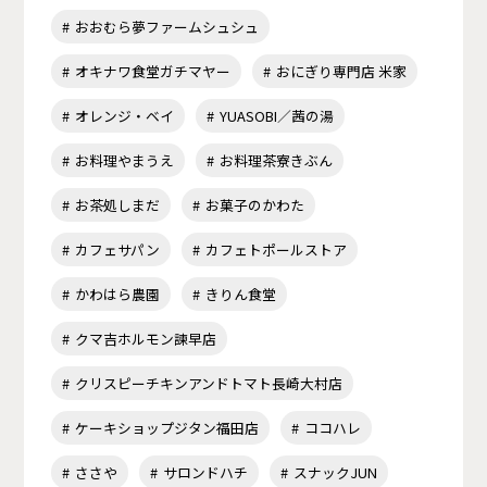
おおむら夢ファームシュシュ
オキナワ食堂ガチマヤー
おにぎり専門店 米家
オレンジ・ベイ
YUASOBI／茜の湯
お料理やまうえ
お料理茶寮きぶん
お茶処しまだ
お菓子のかわた
カフェサパン
カフェトポールストア
かわはら農園
きりん食堂
クマ吉ホルモン諫早店
クリスピーチキンアンドトマト長崎大村店
ケーキショップジタン福田店
ココハレ
ささや
サロンドハチ
スナックJUN