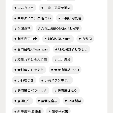
ロムカフェ
一魚一恵表参道店
中華ダイニング 杏てい
串揚げ旬菜晴
入潮食堂
八代台所ROBATAさわだ亭
割烹寿司山幸
創作料理kasumi
力寿司
合同会社K.T-wanwan
味処湯処よしちょう
和風れすとらん浜田
土井農場
大村角ずしやまと
大衆肉酒場RAKU
小料理まさ
小浜タウンホテル
居酒屋コバラヘッタ
居酒屋ばんや
居酒屋仁
居酒屋座忘
平坂製薬
新中国料理 謙張
旅亭半水盧