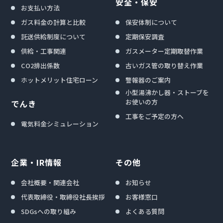
安全・保安
お支払い方法
ガス料金の計算と比較
保安体制について
託送供給制度について
定期保安調査
供給・工事関連
ガスメーター定期取替作業
CO2排出係数
古いガス管の取り替え作業
ホットメリット住宅ローン
警報器のご案内
小型湯沸かし器・ストーブを
お使いの方
でんき
工事をご予定の方へ
電気料金シミュレーション
企業・IR情報
その他
会社概要・関連会社
お知らせ
代表取締役・取締役社長挨拶
お客様窓口
SDGsへの取り組み
よくある質問