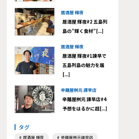
居酒屋 輝夜
居酒屋 輝夜#2 五島列
島の”輝く食材”[...]
居酒屋 輝夜
居酒屋 輝夜#1諫早で
五島列島の魅力を届
[...]
辛麺屋桝元 諫早店
辛麺屋桝元 諫早店#4
予想をはるかに超[...]
タグ
居酒屋 輝夜
辛麺屋桝元諫早店