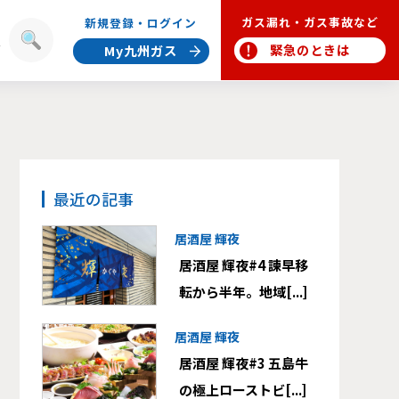
ガス漏れ・ガス事故など
新規登録・ログイン
報
緊急のときは
My九州ガス
最近の記事
居酒屋 輝夜
居酒屋 輝夜#4 諫早移
転から半年。地域[...]
居酒屋 輝夜
居酒屋 輝夜#3 五島牛
の極上ローストビ[...]