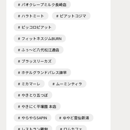
パオクレープミルク長崎店
ハラトミート
ピアットコジマ
ピッコロピアット
フィットネスジムBURN
ふぅ～ど八代松江通店
ブラッスリーカズ
ホテルグランドパレス諫早
ミカマーレ
ムーミンティラ
やきとり五つぼ
やきにく平壌園 本店
やらやらSAPIN
ゆやど雲仙新湯
レストラン羅甸
ロムカフェ