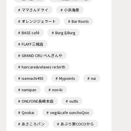
ママさんドライ
小浜海産
オレンジジェラート
Bar Roots
BASE café
BurgるBurg
FLAFF三城店
GRAND CRU ぺんぎんや
haircare&relaxes re:birth
isemachi493
Mypoints
nai
namipan
non-ki
ONLYONE長崎本店
outhi
Qookai
vegi&cafe sunchoQoo
あさころパン
あぶり家COCOから