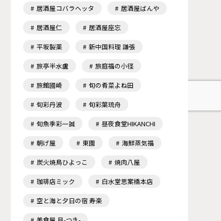
居酒屋コバラヘッタ
居酒屋ばんや
居酒屋仁
居酒屋座忘
平坂製薬
新中国料理 謙張
旅亭半水盧
旅庭福の小径
旅館國崎
旬の肴菜よね田
旬彩丹波
旬彩葉琉舟
旬魚季彩一誠
昼夜食堂HIKANCHI
朝げ屋
東園
海鮮蒸気福
炭火焼鳥ひよっこ
焼肉八屋
珈琲店ミック
白水堂思案橋本店
空と海と夕日の宿 寿楽
美食屋 月-つき-