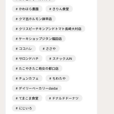
かわはら農園
きりん食堂
クマ吉ホルモン諫早店
クリスピーチキンアンドトマト長崎大村店
ケーキショップジタン福田店
ココハレ
ささや
サロンドハチ
スナックJUN
たこやきたこ助女の都口店
チュンカフェ
ちわたや
デイリーベーカリーdaidai
てまこま食堂
ドナルドドーナツ
にじいろ