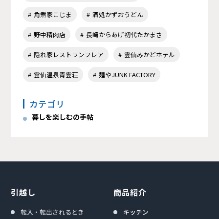
角煮家こじま
酒処かずおうどん
野中精肉店
長崎からあげ初代たかまさ
隠れ家レストランフレア
雲仙みかどホテル
雲仙温泉青雲荘
麺やJUNK FACTORY
カテゴリ
暮しを楽しむの手帖
引越し
商品紹介
転入・転出されるとき
キッチン