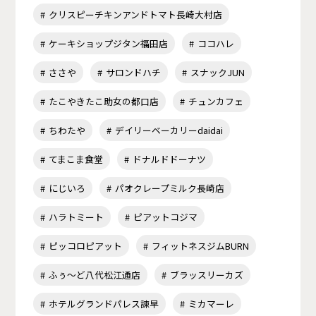
クリスピーチキンアンドトマト長崎大村店
ケーキショップジタン福田店
ココハレ
ささや
サロンドハチ
スナックJUN
たこやきたこ助女の都口店
チュンカフェ
ちわたや
デイリーベーカリーdaidai
てまこま食堂
ドナルドドーナツ
にじいろ
パオクレープミルク長崎店
ハラトミート
ピアットコジマ
ピッコロピアット
フィットネスジムBURN
ふぅ～ど八代松江通店
ブラッスリーカズ
ホテルグランドパレス諫早
ミカマーレ