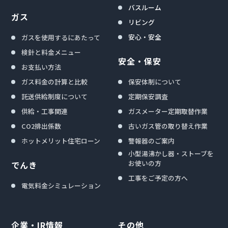
バスルーム
ガス
リビング
安心・安全
ガスを使用するにあたって
検針と料金メニュー
安全・保安
お支払い方法
ガス料金の計算と比較
保安体制について
託送供給制度について
定期保安調査
供給・工事関連
ガスメーター定期取替作業
CO2排出係数
古いガス管の取り替え作業
ホットメリット住宅ローン
警報器のご案内
小型湯沸かし器・ストーブを
お使いの方
でんき
工事をご予定の方へ
電気料金シミュレーション
企業・IR情報
その他