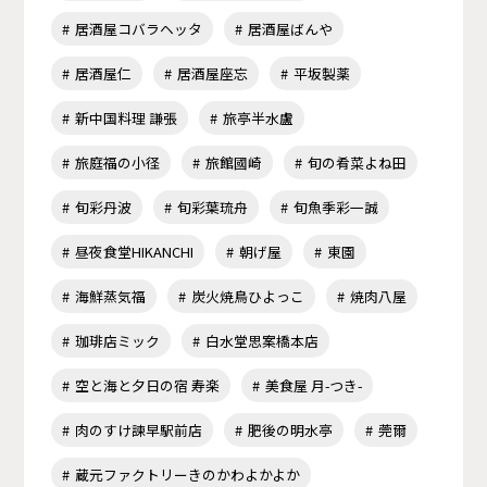
居酒屋コバラヘッタ
居酒屋ばんや
居酒屋仁
居酒屋座忘
平坂製薬
新中国料理 謙張
旅亭半水盧
旅庭福の小径
旅館國崎
旬の肴菜よね田
旬彩丹波
旬彩葉琉舟
旬魚季彩一誠
昼夜食堂HIKANCHI
朝げ屋
東園
海鮮蒸気福
炭火焼鳥ひよっこ
焼肉八屋
珈琲店ミック
白水堂思案橋本店
空と海と夕日の宿 寿楽
美食屋 月-つき-
肉のすけ諫早駅前店
肥後の明水亭
莞爾
蔵元ファクトリーきのかわよかよか