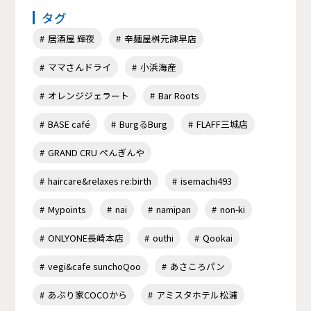
タグ
居酒屋 輝夜
辛麺屋桝元諫早店
ママさんドライ
小浜海産
オレンジジェラート
Bar Roots
BASE café
BurgるBurg
FLAFF三城店
GRAND CRU ぺんぎんや
haircare&relaxes re:birth
isemachi493
Mypoints
nai
namipan
non-ki
ONLYONE長崎本店
outhi
Qookai
vegi&cafe sunchoQoo
あさころパン
あぶり家COCOから
アミスタホテル松浦