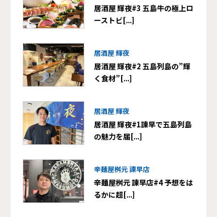
居酒屋 輝夜#3 五島牛の極上ロ
ーストビ[...]
居酒屋 輝夜
居酒屋 輝夜#2 五島列島の”輝
く食材”[...]
居酒屋 輝夜
居酒屋 輝夜#1諫早で五島列島
の魅力を届[...]
辛麺屋桝元 諫早店
辛麺屋桝元 諫早店#4 予想をは
るかに超[...]