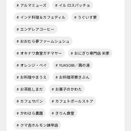
アルマミューズ
イル ロスパッチョ
インド料理＆カフェディル
うぐいす家
エンデレアコーヒー
おおむら夢ファームシュシュ
オキナワ食堂ガチマヤー
おにぎり専門店 米家
オレンジ・ベイ
YUASOBI／茜の湯
お料理やまうえ
お料理茶寮きぶん
お茶処しまだ
お菓子のかわた
カフェサパン
カフェトポールストア
かわはら農園
きりん食堂
クマ吉ホルモン諫早店