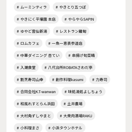
ムーミンティラ
やきとり五つぼ
やきにく平壌園 本店
やらやらSAPIN
ゆやど雲仙新湯
レストラン羅甸
ロムカフェ
一魚一恵表参道店
中華ダイニング 杏てい
串揚げ旬菜晴
入潮食堂
八代台所ROBATAさわだ亭
割烹寿司山幸
創作料理kasumi
力寿司
合同会社K.T-wanwan
味処湯処よしちょう
和風れすとらん浜田
土井農場
大村角ずしやまと
大衆肉酒場RAKU
小料理まさ
小浜タウンホテル