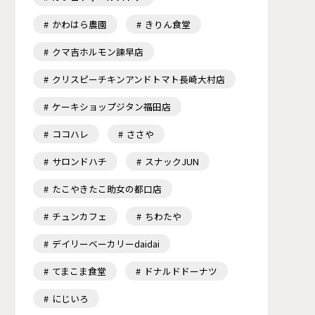
かわはら農園
きりん食堂
クマ吉ホルモン諫早店
クリスピーチキンアンドトマト長崎大村店
ケーキショップジタン福田店
ココハレ
ささや
サロンドハチ
スナックJUN
たこやきたこ助女の都口店
チュンカフェ
ちわたや
デイリーベーカリーdaidai
てまこま食堂
ドナルドドーナツ
にじいろ