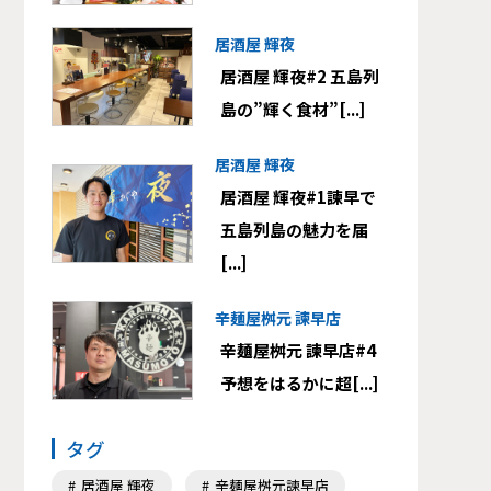
居酒屋 輝夜
居酒屋 輝夜#2 五島列
島の”輝く食材”[...]
居酒屋 輝夜
居酒屋 輝夜#1諫早で
五島列島の魅力を届
[...]
辛麺屋桝元 諫早店
辛麺屋桝元 諫早店#4
予想をはるかに超[...]
タグ
居酒屋 輝夜
辛麺屋桝元諫早店