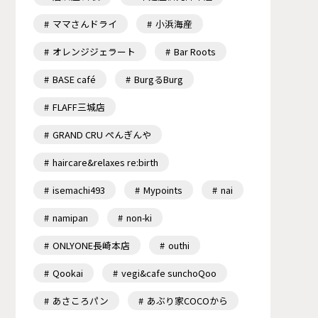
ママさんドライ
小浜海産
オレンジジェラート
Bar Roots
BASE café
BurgるBurg
FLAFF三城店
GRAND CRU ぺんぎんや
haircare&relaxes re:birth
isemachi493
Mypoints
nai
namipan
non-ki
ONLYONE長崎本店
outhi
Qookai
vegi&cafe sunchoQoo
あさころパン
あぶり家COCOから