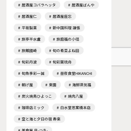
居酒屋コバラヘッタ
居酒屋ばんや
居酒屋仁
居酒屋座忘
平坂製薬
新中国料理 謙張
旅亭半水盧
旅庭福の小径
旅館國崎
旬の肴菜よね田
旬彩丹波
旬彩葉琉舟
旬魚季彩一誠
昼夜食堂HIKANCHI
朝げ屋
東園
海鮮蒸気福
炭火焼鳥ひよっこ
焼肉八屋
珈琲店ミック
白水堂思案橋本店
空と海と夕日の宿 寿楽
美食屋 月-つき-