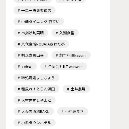
一魚一恵表参道店
中華ダイニング 杏てい
串揚げ旬菜晴
入潮食堂
八代台所ROBATAさわだ亭
割烹寿司山幸
創作料理kasumi
力寿司
合同会社K.T-wanwan
味処湯処よしちょう
和風れすとらん浜田
土井農場
大村角ずしやまと
大衆肉酒場RAKU
小料理まさ
小浜タウンホテル