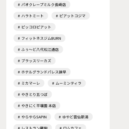
パオクレープミルク長崎店
ハラトミート
ピアットコジマ
ピッコロピアット
フィットネスジムBURN
ふぅ～ど八代松江通店
ブラッスリーカズ
ホテルグランドパレス諫早
ミカマーレ
ムーミンティラ
やきとり五つぼ
やきにく平壌園 本店
やらやらSAPIN
ゆやど雲仙新湯
レストラン羅甸
ロムカフェ