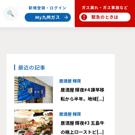
ガス漏れ・ガス事故など
新規登録・ログイン
報
緊急のときは
My九州ガス
最近の記事
居酒屋 輝夜
居酒屋 輝夜#4 諫早移
転から半年。地域[...]
居酒屋 輝夜
居酒屋 輝夜#3 五島牛
の極上ローストビ[...]