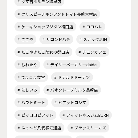
クマ吉ホルモン諫早店
クリスピーチキンアンドトマト長崎大村店
ケーキショップジタン福田店
ココハレ
ささや
サロンドハチ
スナックJUN
たこやきたこ助女の都口店
チュンカフェ
ちわたや
デイリーベーカリーdaidai
てまこま食堂
ドナルドドーナツ
にじいろ
パオクレープミルク長崎店
ハラトミート
ピアットコジマ
ピッコロピアット
フィットネスジムBURN
ふぅ～ど八代松江通店
ブラッスリーカズ