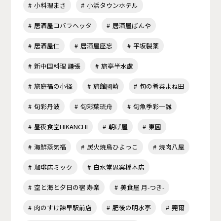
小料理まさ
小浜タウンホテル
居酒屋コバラヘッタ
居酒屋ばんや
居酒屋仁
居酒屋座忘
平坂製薬
新中国料理 謙張
旅亭半水盧
旅庭福の小径
旅館國崎
旬の肴菜よね田
旬彩丹波
旬彩葉琉舟
旬魚季彩一誠
昼夜食堂HIKANCHI
朝げ屋
東園
海鮮蒸気福
炭火焼鳥ひよっこ
焼肉八屋
珈琲店ミック
白水堂思案橋本店
空と海と夕日の宿 寿楽
美食屋 月-つき-
肉のすけ諫早駅前店
肥後の明水亭
莞爾