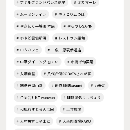
ホテルグランドパレス諫早
ミカマーレ
ムーミンティラ
やきとり五つぼ
やきにく平壌園 本店
やらやらSAPIN
ゆやど雲仙新湯
レストラン羅甸
ロムカフェ
一魚一恵表参道店
中華ダイニング 杏てい
串揚げ旬菜晴
入潮食堂
八代台所ROBATAさわだ亭
割烹寿司山幸
創作料理kasumi
力寿司
合同会社K.T-wanwan
味処湯処よしちょう
和風れすとらん浜田
土井農場
大村角ずしやまと
大衆肉酒場RAKU