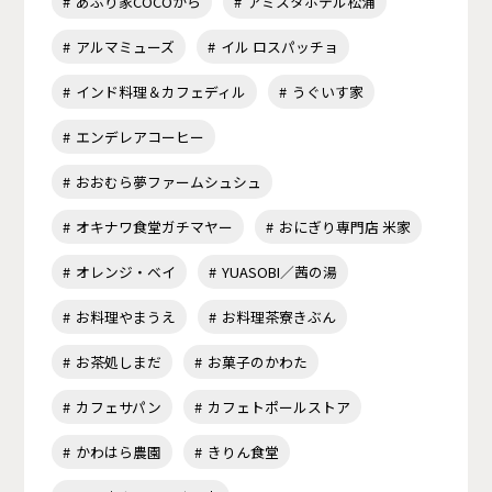
あぶり家COCOから
アミスタホテル松浦
アルマミューズ
イル ロスパッチョ
インド料理＆カフェディル
うぐいす家
エンデレアコーヒー
おおむら夢ファームシュシュ
オキナワ食堂ガチマヤー
おにぎり専門店 米家
オレンジ・ベイ
YUASOBI／茜の湯
お料理やまうえ
お料理茶寮きぶん
お茶処しまだ
お菓子のかわた
カフェサパン
カフェトポールストア
かわはら農園
きりん食堂