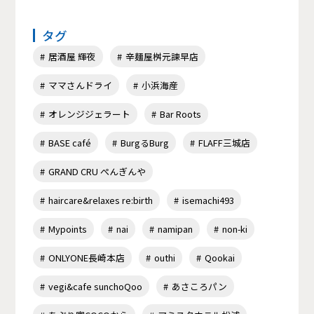
タグ
居酒屋 輝夜
辛麺屋桝元諫早店
ママさんドライ
小浜海産
オレンジジェラート
Bar Roots
BASE café
BurgるBurg
FLAFF三城店
GRAND CRU ぺんぎんや
haircare&relaxes re:birth
isemachi493
Mypoints
nai
namipan
non-ki
ONLYONE長崎本店
outhi
Qookai
vegi&cafe sunchoQoo
あさころパン