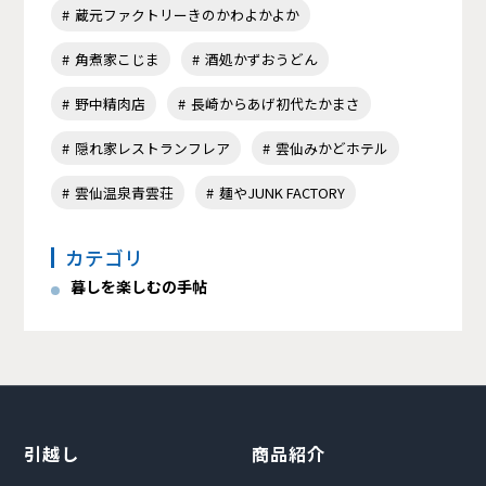
蔵元ファクトリーきのかわよかよか
角煮家こじま
酒処かずおうどん
野中精肉店
長崎からあげ初代たかまさ
隠れ家レストランフレア
雲仙みかどホテル
雲仙温泉青雲荘
麺やJUNK FACTORY
カテゴリ
暮しを楽しむの手帖
引越し
商品紹介