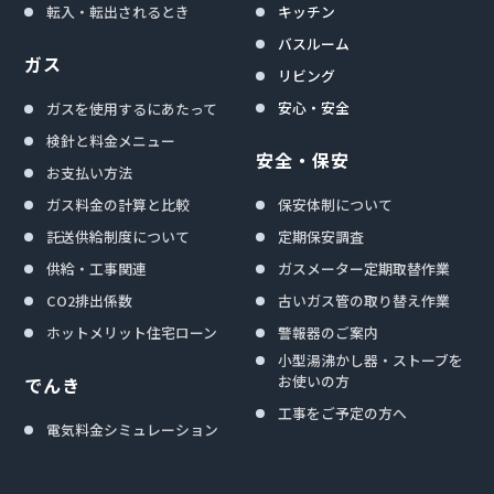
転入・転出されるとき
キッチン
バスルーム
ガス
リビング
安心・安全
ガスを使用するにあたって
検針と料金メニュー
安全・保安
お支払い方法
ガス料金の計算と比較
保安体制について
託送供給制度について
定期保安調査
供給・工事関連
ガスメーター定期取替作業
CO2排出係数
古いガス管の取り替え作業
ホットメリット住宅ローン
警報器のご案内
小型湯沸かし器・ストーブを
お使いの方
でんき
工事をご予定の方へ
電気料金シミュレーション