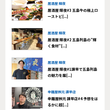
居酒屋 輝夜
居酒屋 輝夜#3 五島牛の極上ロ
ーストビ[...]
居酒屋 輝夜
居酒屋 輝夜#2 五島列島の”輝
く食材”[...]
居酒屋 輝夜
居酒屋 輝夜#1諫早で五島列島
の魅力を届[...]
辛麺屋桝元 諫早店
辛麺屋桝元 諫早店#4 予想をは
るかに超[...]