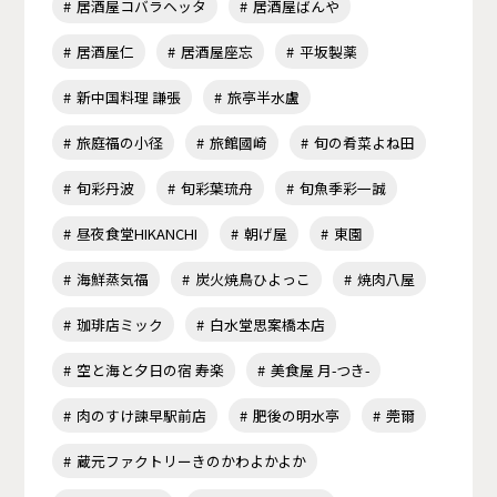
居酒屋コバラヘッタ
居酒屋ばんや
居酒屋仁
居酒屋座忘
平坂製薬
新中国料理 謙張
旅亭半水盧
旅庭福の小径
旅館國崎
旬の肴菜よね田
旬彩丹波
旬彩葉琉舟
旬魚季彩一誠
昼夜食堂HIKANCHI
朝げ屋
東園
海鮮蒸気福
炭火焼鳥ひよっこ
焼肉八屋
珈琲店ミック
白水堂思案橋本店
空と海と夕日の宿 寿楽
美食屋 月-つき-
肉のすけ諫早駅前店
肥後の明水亭
莞爾
蔵元ファクトリーきのかわよかよか