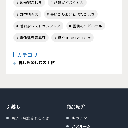
角煮家こじま
酒処かずおうどん
野中精肉店
長崎からあげ初代たかまさ
隠れ家レストランフレア
雲仙みかどホテル
雲仙温泉青雲荘
麺やJUNK FACTORY
カテゴリ
暮しを楽しむの手帖
引越し
商品紹介
転入・転出されるとき
キッチン
バスルーム