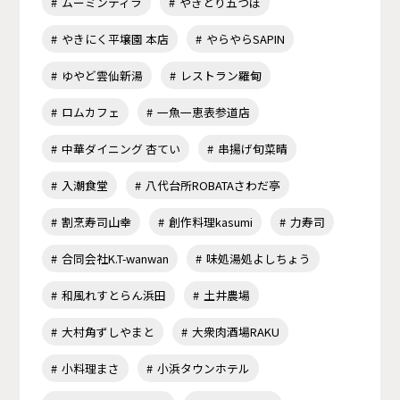
ムーミンティラ
やきとり五つぼ
やきにく平壌園 本店
やらやらSAPIN
ゆやど雲仙新湯
レストラン羅甸
ロムカフェ
一魚一恵表参道店
中華ダイニング 杏てい
串揚げ旬菜晴
入潮食堂
八代台所ROBATAさわだ亭
割烹寿司山幸
創作料理kasumi
力寿司
合同会社K.T-wanwan
味処湯処よしちょう
和風れすとらん浜田
土井農場
大村角ずしやまと
大衆肉酒場RAKU
小料理まさ
小浜タウンホテル