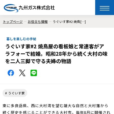
toggle
naviga
トップページ
お役立ち情報
うぐいす家#2 焼鳥[…]
暮しを楽しむの手帖
うぐいす家#2 焼鳥屋の看板娘と常連客がア
ラフォーで結婚。昭和28年から続く大村の味
を二人三脚で守る夫婦の物語
うぐいす家
東に多良岳県、西に大村湾を望む雄大な自然と大村藩から
続く歴史を感じることができる大村市。毎年8月に開催され