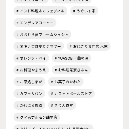
インド料理＆カフェディル
うぐいす家
エンデレアコーヒー
おおむら夢ファームシュシュ
オキナワ食堂ガチマヤー
おにぎり専門店 米家
オレンジ・ベイ
YUASOBI／茜の湯
お料理やまうえ
お料理茶寮きぶん
お茶処しまだ
お菓子のかわた
カフェサパン
カフェトポールストア
かわはら農園
きりん食堂
クマ吉ホルモン諫早店
クリスピーチキンアンドトマト長崎大村店