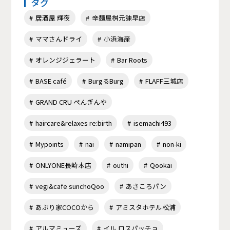
タグ
居酒屋 輝夜
辛麺屋桝元諫早店
ママさんドライ
小浜海産
オレンジジェラート
Bar Roots
BASE café
BurgるBurg
FLAFF三城店
GRAND CRU ぺんぎんや
haircare&relaxes re:birth
isemachi493
Mypoints
nai
namipan
non-ki
ONLYONE長崎本店
outhi
Qookai
vegi&cafe sunchoQoo
あさころパン
あぶり家COCOから
アミスタホテル松浦
アルマミューズ
イル ロスパッチョ