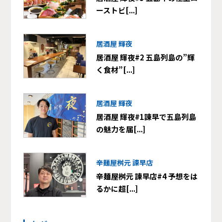
ーストビ[...]
居酒屋 輝夜
居酒屋 輝夜#2 五島列島の”輝
く食材”[...]
居酒屋 輝夜
居酒屋 輝夜#1諫早で五島列島
の魅力を届[...]
辛麺屋桝元 諫早店
辛麺屋桝元 諫早店#4 予想をは
るかに超[...]