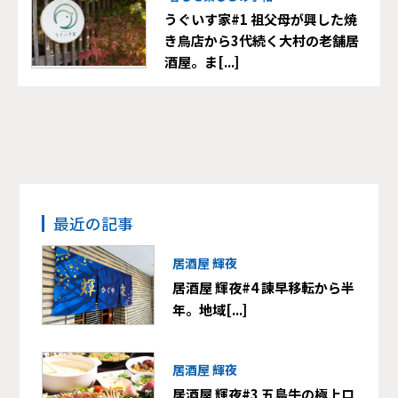
うぐいす家#1 祖父母が興した焼
き鳥店から3代続く大村の老舗居
酒屋。ま[...]
最近の記事
居酒屋 輝夜
居酒屋 輝夜#4 諫早移転から半
年。地域[...]
居酒屋 輝夜
居酒屋 輝夜#3 五島牛の極上ロ