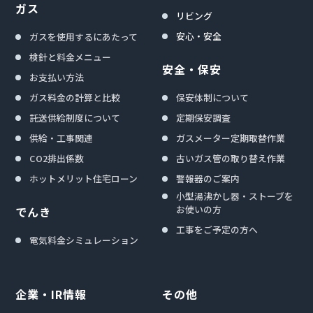
ガス
リビング
安心・安全
ガスを使用するにあたって
検針と料金メニュー
安全・保安
お支払い方法
ガス料金の計算と比較
保安体制について
託送供給制度について
定期保安調査
供給・工事関連
ガスメーター定期取替作業
CO2排出係数
古いガス管の取り替え作業
ホットメリット住宅ローン
警報器のご案内
小型湯沸かし器・ストーブを
お使いの方
でんき
工事をご予定の方へ
電気料金シミュレーション
企業・IR情報
その他