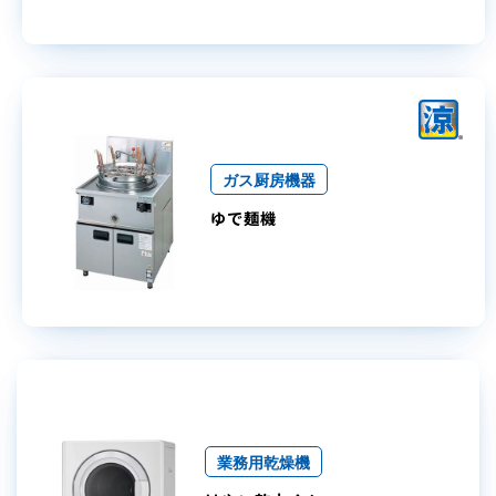
ガス厨房機器
ゆで麺機
業務用乾燥機