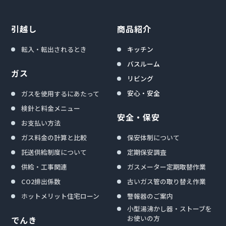
引越し
商品紹介
転入・転出されるとき
キッチン
バスルーム
ガス
リビング
安心・安全
ガスを使用するにあたって
検針と料金メニュー
安全・保安
お支払い方法
ガス料金の計算と比較
保安体制について
託送供給制度について
定期保安調査
供給・工事関連
ガスメーター定期取替作業
CO2排出係数
古いガス管の取り替え作業
ホットメリット住宅ローン
警報器のご案内
小型湯沸かし器・ストーブを
お使いの方
でんき