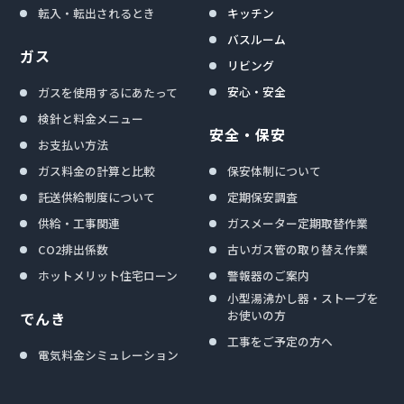
転入・転出されるとき
キッチン
バスルーム
ガス
リビング
安心・安全
ガスを使用するにあたって
検針と料金メニュー
安全・保安
お支払い方法
ガス料金の計算と比較
保安体制について
託送供給制度について
定期保安調査
供給・工事関連
ガスメーター定期取替作業
CO2排出係数
古いガス管の取り替え作業
ホットメリット住宅ローン
警報器のご案内
小型湯沸かし器・ストーブを
お使いの方
でんき
工事をご予定の方へ
電気料金シミュレーション