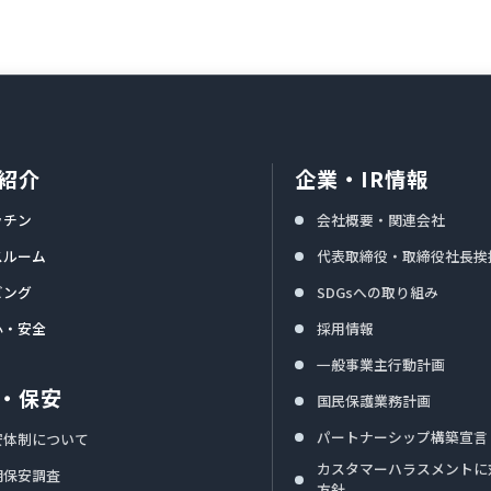
紹介
企業・IR情報
ッチン
会社概要・関連会社
スルーム
代表取締役・取締役社長挨
ビング
SDGsへの取り組み
心・安全
採用情報
一般事業主行動計画
・保安
国民保護業務計画
パートナーシップ構築宣言
安体制について
カスタマーハラスメントに
期保安調査
方針