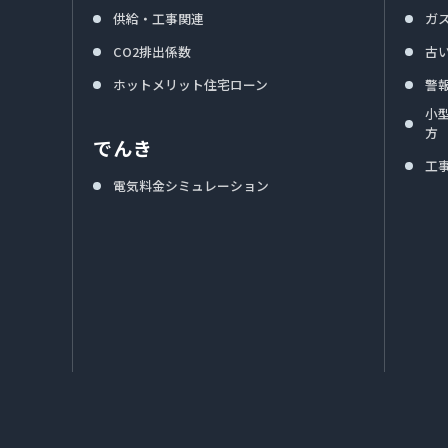
供給・工事関連
ガ
CO2排出係数
古
ホットメリット住宅ローン
警
小
方
でんき
工
電気料金シミュレーション