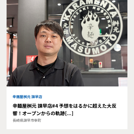
辛麺屋桝元 諫早店
辛麺屋桝元 諫早店#4 予想をはるかに超えた大反
響！オープンからの軌跡[...]
長崎県諫早市幸町