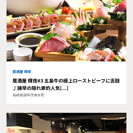
居酒屋 輝夜
居酒屋 輝夜#3 五島牛の極上ローストビーフに舌鼓
♪諫早の隠れ家的人気[...]
長崎県諫早市東本町