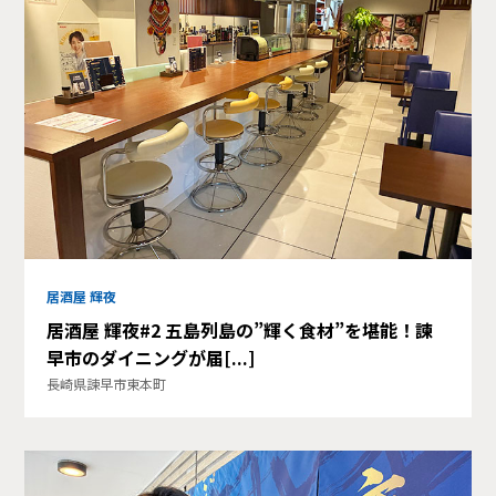
居酒屋 輝夜
居酒屋 輝夜#2 五島列島の”輝く食材”を堪能！諫
早市のダイニングが届[...]
長崎県諫早市東本町