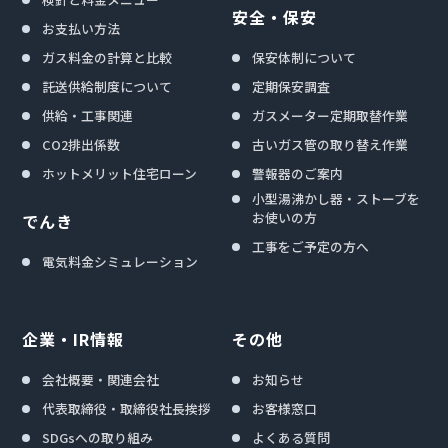
安全・保安
お支払い方法
ガス料金の計算と比較
保安体制について
託送供給制度について
定期保安調査
供給・工事関連
ガスメーター定期取替作業
CO2排出係数
古いガス管の取り替え作業
ホットメリット住宅ローン
警報器のご案内
小型湯沸かし器・ストーブを
お使いの方
でんき
工事をご予定の方へ
電気料金シミュレーション
企業・IR情報
その他
会社概要・関連会社
お知らせ
代表取締役・取締役社長挨拶
お客様窓口
SDGsへの取り組み
よくある質問