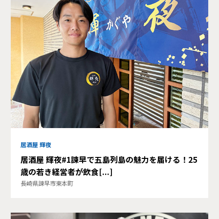
居酒屋 輝夜
居酒屋 輝夜#1諫早で五島列島の魅力を届ける！25
歳の若き経営者が飲食[...]
長崎県諫早市東本町