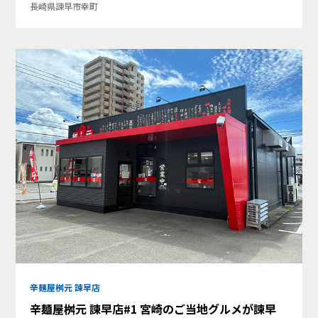
長崎県諫早市幸町
辛麺屋桝元 諫早店
辛麺屋桝元 諫早店#1 宮崎のご当地グルメが諫早