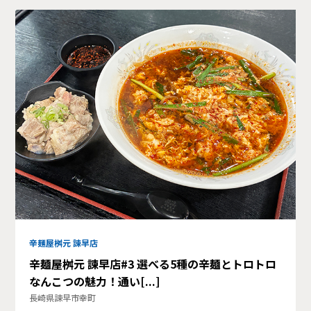
辛麺屋桝元 諫早店
辛麺屋桝元 諫早店#3 選べる5種の辛麺とトロトロ
なんこつの魅力！通い[...]
長崎県諫早市幸町