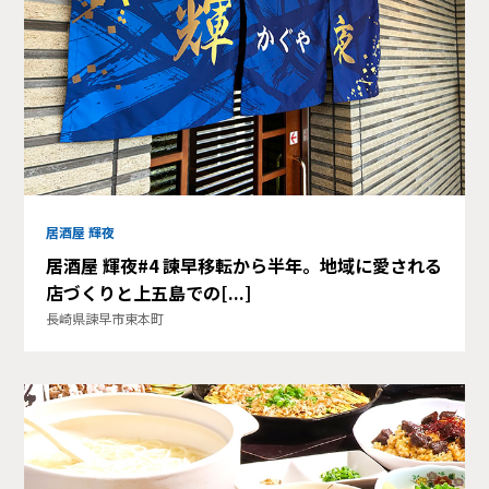
居酒屋 輝夜
居酒屋 輝夜#4 諫早移転から半年。地域に愛される
店づくりと上五島での[...]
長崎県諫早市東本町