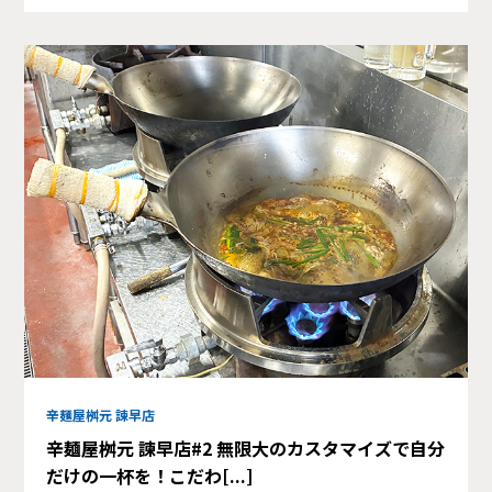
辛麺屋桝元 諫早店
辛麺屋桝元 諫早店#2 無限大のカスタマイズで自分
だけの一杯を！こだわ[...]