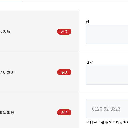
姓
お名前
必須
セイ
フリガナ
必須
電話番号
必須
※日中ご連絡がとれるお