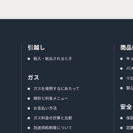
引越し
商品
転入・転出されるとき
キ
バ
ガス
リ
安
ガスを使用するにあたって
検針と料金メニュー
安全
お支払い方法
ガス料金の計算と比較
保
託送供給制度について
定