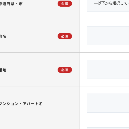
都道府県・市
必須
町名
必須
番地
必須
マンション・アパート名