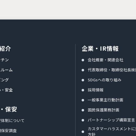
紹介
企業・IR情報
ッチン
会社概要・関連会社
スルーム
代表取締役・取締役社長挨
ビング
SDGsへの取り組み
心・安全
採用情報
一般事業主行動計画
・保安
国民保護業務計画
パートナーシップ構築宣言
安体制について
カスタマーハラスメントに
期保安調査
方針