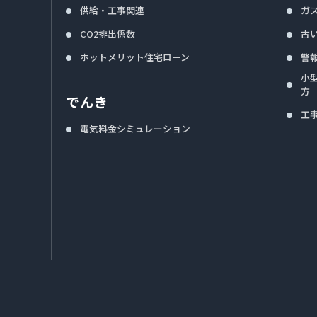
供給・工事関連
ガ
CO2排出係数
古
ホットメリット住宅ローン
警
小
方
でんき
工
電気料金シミュレーション