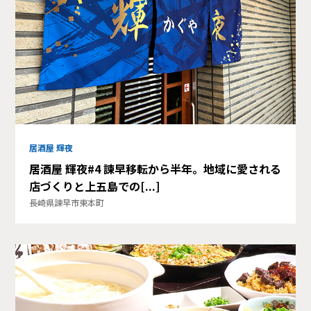
居酒屋 輝夜
居酒屋 輝夜#4 諫早移転から半年。地域に愛される
店づくりと上五島での[...]
長崎県諫早市東本町