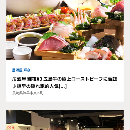
居酒屋 輝夜
居酒屋 輝夜#3 五島牛の極上ローストビーフに舌鼓
♪諫早の隠れ家的人気[...]
長崎県諫早市東本町