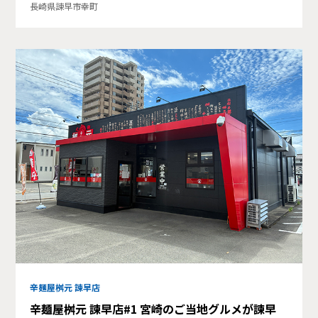
長崎県諫早市幸町
辛麺屋桝元 諫早店
辛麺屋桝元 諫早店#1 宮崎のご当地グルメが諫早