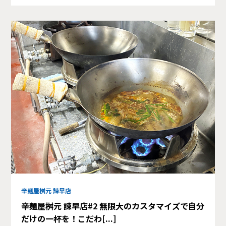
辛麺屋桝元 諫早店
辛麺屋桝元 諫早店#2 無限大のカスタマイズで自分
だけの一杯を！こだわ[...]