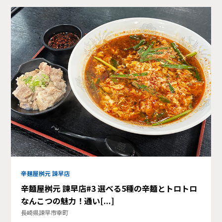
辛麺屋桝元 諫早店
辛麺屋桝元 諫早店#3 選べる5種の辛麺とトロトロ
なんこつの魅力！通い[...]
長崎県諫早市幸町