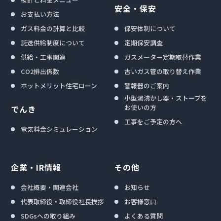
安全・保安
お支払い方法
ガス料金の計算と比較
保安体制について
託送供給制度について
定期保安調査
供給・工事関連
ガスメーター定期取替作業
CO2排出係数
古いガス管の取り替え作業
ホットメリット住宅ローン
警報器のご案内
小型湯沸かし器・ストーブを
お使いの方
でんき
工事をご予定の方へ
電気料金シミュレーション
企業・IR情報
その他
会社概要・関連会社
お知らせ
代表取締役・取締役社長挨拶
お客様窓口
SDGsへの取り組み
よくある質問