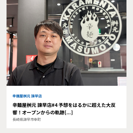
辛麺屋桝元 諫早店
辛麺屋桝元 諫早店#4 予想をはるかに超えた大反
響！オープンからの軌跡[...]
長崎県諫早市幸町