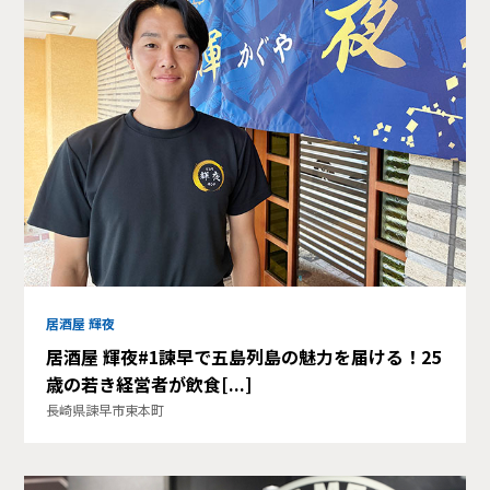
居酒屋 輝夜
居酒屋 輝夜#1諫早で五島列島の魅力を届ける！25
歳の若き経営者が飲食[...]
長崎県諫早市東本町