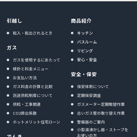
引越し
商品紹介
転入・転出されるとき
キッチン
バスルーム
ガス
リビング
安心・安全
ガスを使用するにあたって
検針と料金メニュー
安全・保安
お支払い方法
ガス料金の計算と比較
保安体制について
託送供給制度について
定期保安調査
供給・工事関連
ガスメーター定期取替作業
CO2排出係数
古いガス管の取り替え作業
ホットメリット住宅ローン
警報器のご案内
小型湯沸かし器・ストーブを
お使いの方
でんき