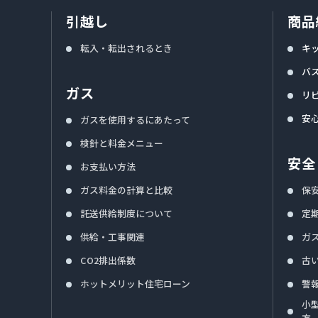
引越し
商品
転入・転出されるとき
キ
バ
ガス
リ
安
ガスを使用するにあたって
検針と料金メニュー
安全
お支払い方法
ガス料金の計算と比較
保
託送供給制度について
定
供給・工事関連
ガ
CO2排出係数
古
ホットメリット住宅ローン
警
小
方