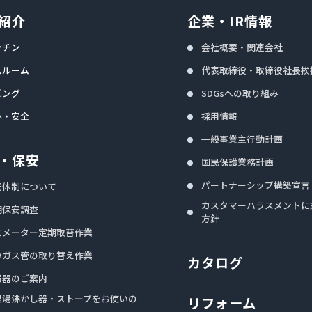
紹介
企業・IR情報
ッチン
会社概要・関連会社
スルーム
代表取締役・取締役社長挨
ビング
SDGsへの取り組み
心・安全
採用情報
一般事業主行動計画
・保安
国民保護業務計画
パートナーシップ構築宣言
安体制について
カスタマーハラスメントに
期保安調査
方針
スメーター定期取替作業
いガス管の取り替え作業
カタログ
報器のご案内
型湯沸かし器・ストーブをお使いの
リフォーム