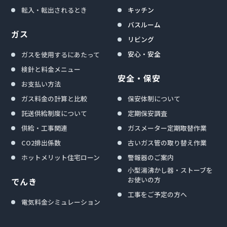
転入・転出されるとき
キッチン
バスルーム
ガス
リビング
安心・安全
ガスを使用するにあたって
検針と料金メニュー
安全・保安
お支払い方法
ガス料金の計算と比較
保安体制について
託送供給制度について
定期保安調査
供給・工事関連
ガスメーター定期取替作業
CO2排出係数
古いガス管の取り替え作業
ホットメリット住宅ローン
警報器のご案内
小型湯沸かし器・ストーブを
お使いの方
でんき
工事をご予定の方へ
電気料金シミュレーション