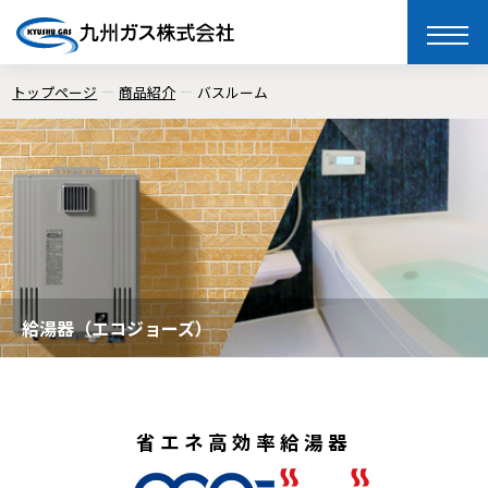
toggle
naviga
トップページ
商品紹介
バスルーム
給湯器（エコジョーズ）
省エネ高効率給湯器