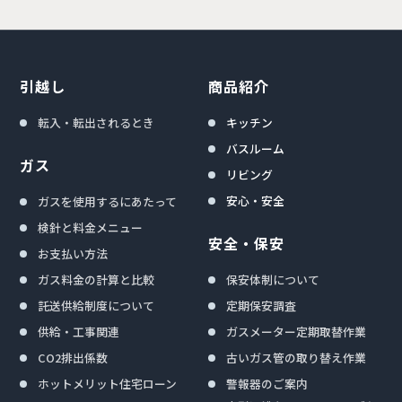
引越し
商品紹介
転入・転出されるとき
キッチン
バスルーム
ガス
リビング
安心・安全
ガスを使用するにあたって
検針と料金メニュー
安全・保安
お支払い方法
ガス料金の計算と比較
保安体制について
託送供給制度について
定期保安調査
供給・工事関連
ガスメーター定期取替作業
CO2排出係数
古いガス管の取り替え作業
ホットメリット住宅ローン
警報器のご案内