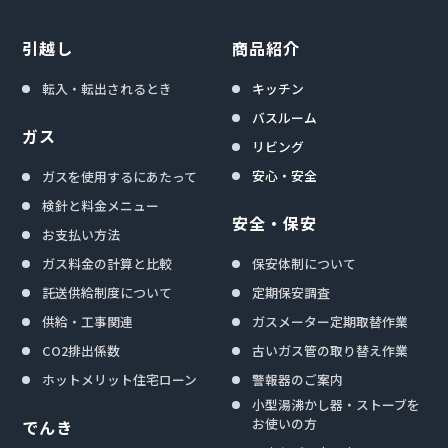
引越し
商品紹介
転入・転出されるとき
キッチン
バスルーム
ガス
リビング
安心・安全
ガスを使用するにあたって
検針と料金メニュー
安全・保安
お支払い方法
ガス料金の計算と比較
保安体制について
託送供給制度について
定期保安調査
供給・工事関連
ガスメーター定期取替作業
CO2排出係数
古いガス管の取り替え作業
ホットメリット住宅ローン
警報器のご案内
小型湯沸かし器・ストーブを
お使いの方
でんき