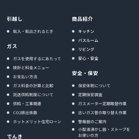
引越し
商品紹介
転入・転出されるとき
キッチン
バスルーム
ガス
リビング
安心・安全
ガスを使用するにあたって
検針と料金メニュー
安全・保安
お支払い方法
ガス料金の計算と比較
保安体制について
託送供給制度について
定期保安調査
供給・工事関連
ガスメーター定期取替作業
CO2排出係数
古いガス管の取り替え作業
ホットメリット住宅ローン
警報器のご案内
小型湯沸かし器・ストーブを
お使いの方
でんき