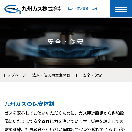
法人・個人事業主向け
toggle
naviga
安全・保安
トップページ
法人・個人事業主のお[…]
安全・保安
九州ガスの保安体制
ガスを安心してお使いいただくために、ガス製造設備から供給設
備にいたるまで安全管理に力を注いでいます。
災害を想定しての
防災訓練、社員教育を行い24時間体制で保安を確保できるよう努