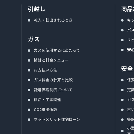
引越し
商品
転入・転出されるとき
キ
バ
ガス
リ
安
ガスを使用するにあたって
検針と料金メニュー
安全
お支払い方法
ガス料金の計算と比較
保
託送供給制度について
定
供給・工事関連
ガ
CO2排出係数
古
ホットメリット住宅ローン
警
小
方