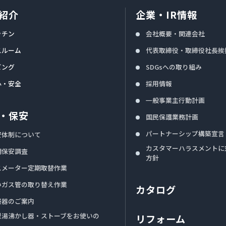
紹介
企業・IR情報
ッチン
会社概要・関連会社
スルーム
代表取締役・取締役社長挨
ビング
SDGsへの取り組み
心・安全
採用情報
一般事業主行動計画
・保安
国民保護業務計画
パートナーシップ構築宣言
安体制について
カスタマーハラスメントに
期保安調査
方針
スメーター定期取替作業
いガス管の取り替え作業
カタログ
報器のご案内
型湯沸かし器・ストーブをお使いの
リフォーム