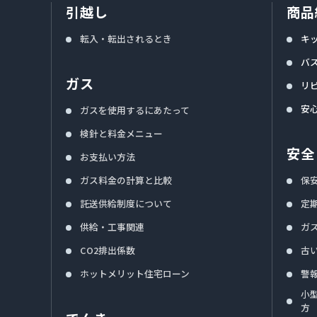
引越し
商品
転入・転出されるとき
キ
バ
ガス
リ
安
ガスを使用するにあたって
検針と料金メニュー
安全
お支払い方法
ガス料金の計算と比較
保
託送供給制度について
定
供給・工事関連
ガ
CO2排出係数
古
ホットメリット住宅ローン
警
小
方