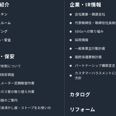
紹介
企業・IR情報
ッチン
会社概要・関連会社
スルーム
代表取締役・取締役社長挨
ビング
SDGsへの取り組み
心・安全
採用情報
一般事業主行動計画
・保安
国民保護業務計画
パートナーシップ構築宣言
安体制について
カスタマーハラスメントに
期保安調査
方針
スメーター定期取替作業
いガス管の取り替え作業
カタログ
報器のご案内
型湯沸かし器・ストーブをお使いの
リフォーム