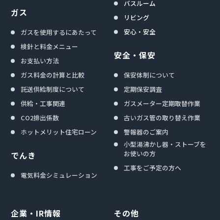
バスルーム
ガス
リビング
安心・安全
ガスを使用するにあたって
検針と料金メニュー
安全・保安
お支払い方法
ガス料金の計算と比較
保安体制について
託送供給制度について
定期保安調査
供給・工事関連
ガスメーター定期取替作業
CO2排出係数
古いガス管の取り替え作業
ホットメリット住宅ローン
警報器のご案内
小型湯沸かし器・ストーブを
お使いの方
でんき
工事をご予定の方へ
電気料金シミュレーション
企業・IR情報
その他